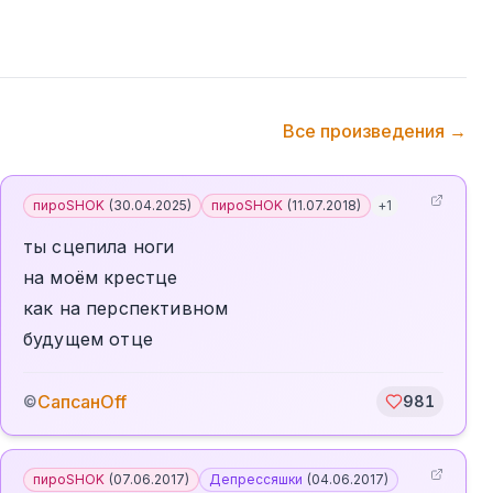
Все произведения →
пироSHOK
(
30.04.2025
)
пироSHOK
(
11.07.2018
)
+
1
ты сцепила ноги
на моём крестце
как на перспективном
будущем отце
СапсанOff
©
981
пироSHOK
(
07.06.2017
)
Депрессяшки
(
04.06.2017
)