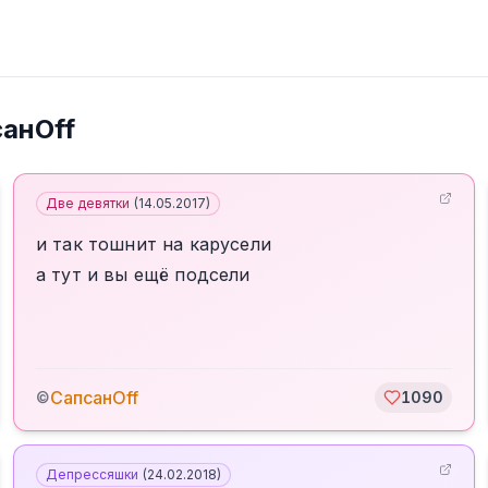
анOff
Две девятки
(
14.05.2017
)
и так тошнит на карусели
а тут и вы ещё подсели
СапсанOff
©
1090
Депрессяшки
(
24.02.2018
)