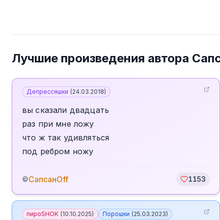
Лучшие произведения автора
Сапс
Депрессяшки
(
24.03.2018
)
вы сказали двадцать
раз при мне ложу
что ж так удивляться
под ребром ножу
СапсанOff
©
1153
пироSHOK
(
10.10.2025
)
Порошки
(
25.03.2023
)