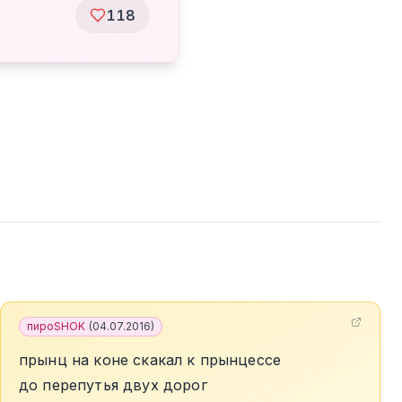
118
пироSHOK
(
04.07.2016
)
прынц на коне скакал к прынцессе
до перепутья двух дорог