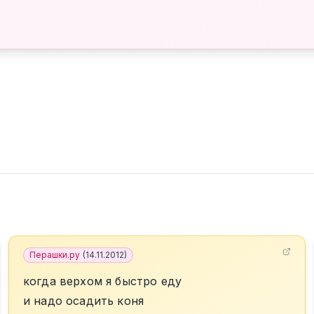
Перашки.ру
(
14.11.2012
)
когда верхом я быстро еду
и надо осадить коня