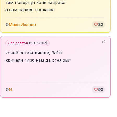
там повернул коня направо
а сам налево поскакал
Макс Иванов
©
82
Две девятки
(
19.02.2017
)
коней остановивши, бабы
кричали "Изб нам да огня бы!"
N.
©
93