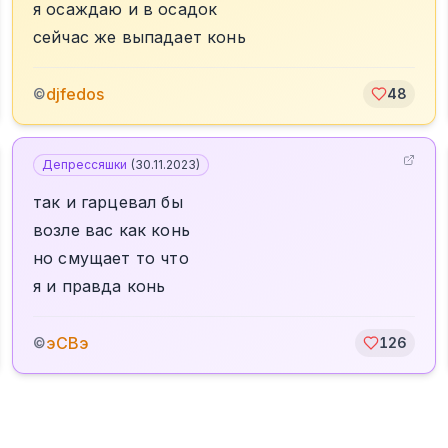
я осаждаю и в осадок
сейчас же выпадает конь
djfedos
©
48
Депрессяшки
(
30.11.2023
)
так и гарцевал бы
возле вас как конь
но смущает то что
я и правда конь
эСВэ
©
126