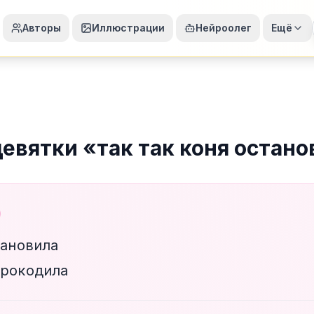
Авторы
Иллюстрации
Нейроолег
Ещё
девятки
«
так так коня остано
тановила
крокодила