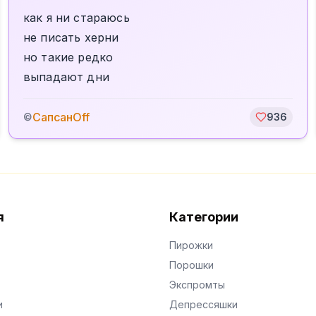
как я ни стараюсь
не писать херни
но такие редко
выпадают дни
СапсанOff
©
936
я
Категории
Пирожки
Порошки
Экспромты
и
Депрессяшки