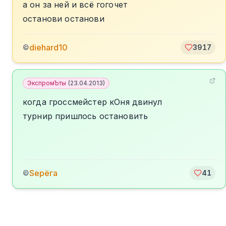
а он за ней и всё гогочет
останови останови
diehard10
©
3917
ЭкспромЪты
(
23.04.2013
)
когда гроссмейстер кОня двинул
турнир пришлось остановить
Sерёга
©
41