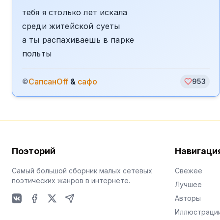
тебя я столько лет искала
среди житейской суеты
а ты распахиваешь в парке
польты
СапсанOff
&
сафо
©
953
Поэторий
Навигаци
Самый большой сборник малых сетевых
Свежее
поэтических жанров в интернете.
Лучшее
Авторы
VKontakte
Facebook
X
Telegram
Иллюстраци