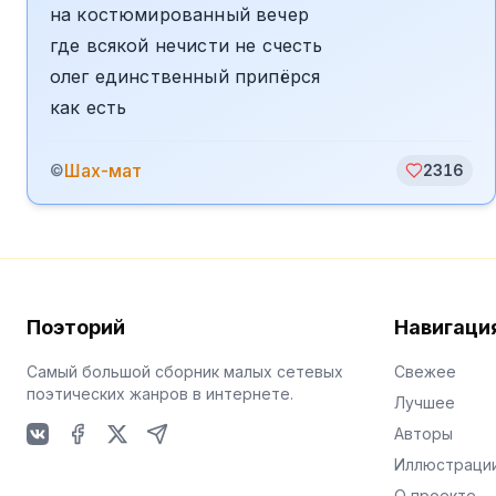
на костюмированный вечер
где всякой нечисти не счесть
олег единственный припёрся
как есть
Шах-мат
©
2316
Поэторий
Навигаци
Самый большой сборник малых сетевых
Свежее
поэтических жанров в интернете.
Лучшее
Авторы
VKontakte
Facebook
X
Telegram
Иллюстраци
О проекте