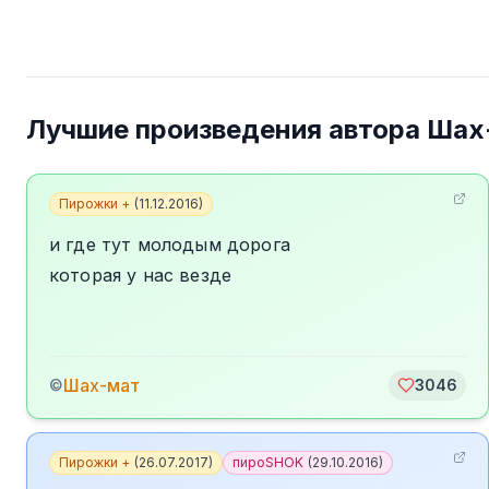
Лучшие произведения автора
Шах
Пирожки +
(
11.12.2016
)
и где тут молодым дорога
которая у нас везде
Шах-мат
©
3046
Пирожки +
(
26.07.2017
)
пироSHOK
(
29.10.2016
)