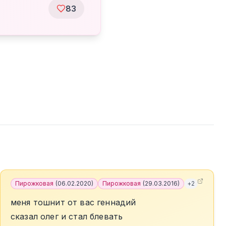
83
Пирожковая
(
06.02.2020
)
Пирожковая
(
29.03.2016
)
+
2
меня тошнит от вас геннадий
сказал олег и стал блевать