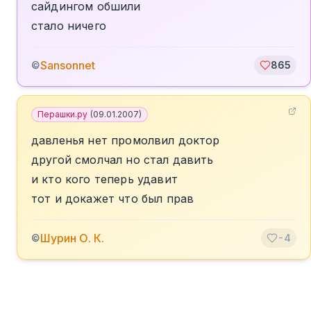
сайдингом обшили
стало ничего
Sansonnet
©
865
Перашки.ру
(
09.01.2007
)
давленья нет промолвил доктор
другой смолчал но стал давить
и кто кого теперь удавит
тот и докажет что был прав
Шурин О. К.
©
-4