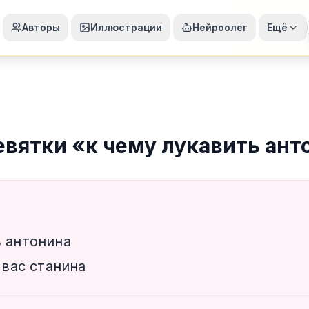
Авторы
Иллюстрации
Нейроолег
Ещё
евятки
«
к чему лукавить ант
ь антонина
 вас станина