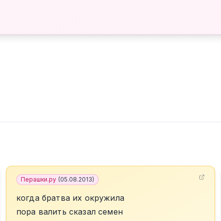
Перашки.ру
(
05.08.2013
)
когда братва их окружила
пора валить сказал семен