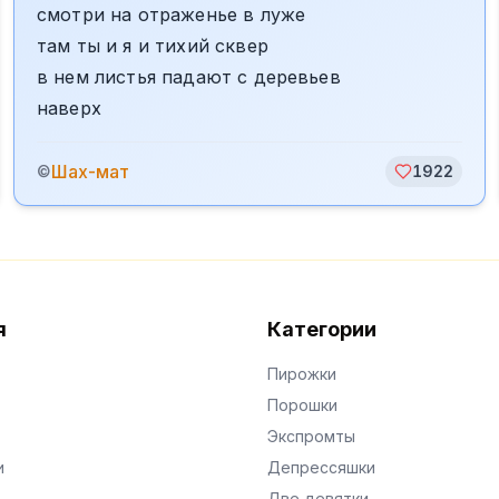
смотри на отраженье в луже
там ты и я и тихий сквер
в нем листья падают с деревьев
наверх
Шах-мат
©
1922
я
Категории
Пирожки
Порошки
Экспромты
и
Депрессяшки
Две девятки