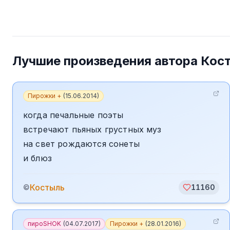
Лучшие произведения автора
Кос
Пирожки +
(
15.06.2014
)
когда печальные поэты
встречают пьяных грустных муз
на свет рождаются сонеты
и блюз
Костыль
©
11160
пироSHOK
(
04.07.2017
)
Пирожки +
(
28.01.2016
)