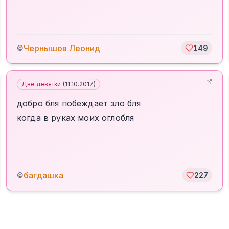
Чернышов Леонид
©
149
Две девятки
(
11.10.2017
)
добро бля побеждает зло бля
когда в руках моих оглобля
багдашка
©
227