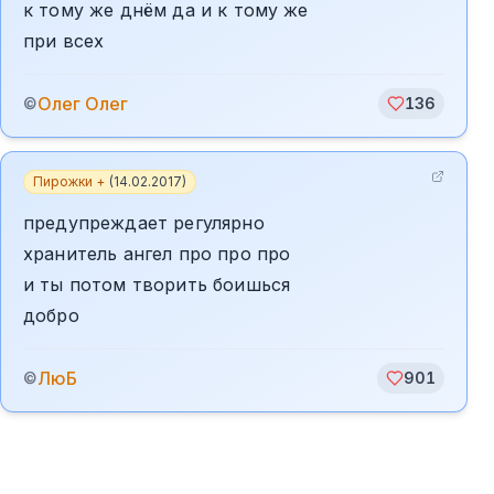
к тому же днём да и к тому же
при всех
Олег Олег
©
136
Пирожки +
(
14.02.2017
)
предупреждает регулярно
хранитель ангел про про про
и ты потом творить боишься
добро
ЛюБ
©
901