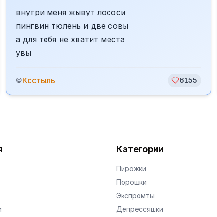
внутри меня жывут лососи
пингвин тюлень и две совы
а для тебя не хватит места
увы
Костыль
©
6155
я
Категории
Пирожки
Порошки
Экспромты
и
Депрессяшки