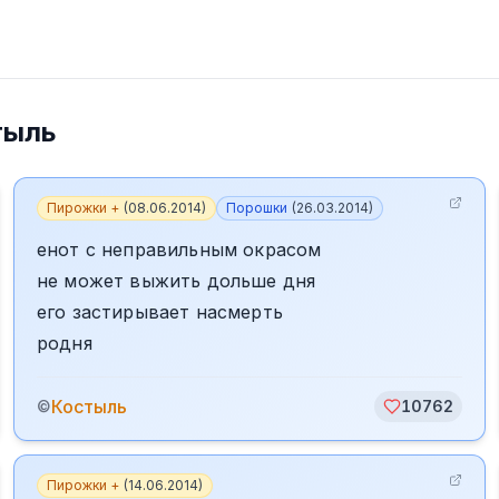
тыль
Пирожки +
(
08.06.2014
)
Порошки
(
26.03.2014
)
енот с неправильным окрасом
не может выжить дольше дня
его застирывает насмерть
родня
Костыль
©
10762
Пирожки +
(
14.06.2014
)