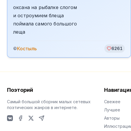
оксана на рыбалке слогом
и остроумием блеща
поймала самого большого
леща
Костыль
©
6261
Поэторий
Навигаци
Самый большой сборник малых сетевых
Свежее
поэтических жанров в интернете.
Лучшее
Авторы
VKontakte
Facebook
X
Telegram
Иллюстраци