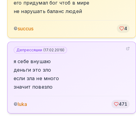
его придумал бог чтоб в мире
не нарушать баланс людей
succus
©
4
Депрессяшки
(
17.02.2019
)
я себе внушаю
деньги это зло
если зла не много
значит повезло
luka
©
471