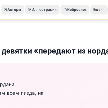
Авторы
Иллюстрации
Нейроолег
Ещё
 девятки
«
передают из иорд
ордана
ам всем пизда, на