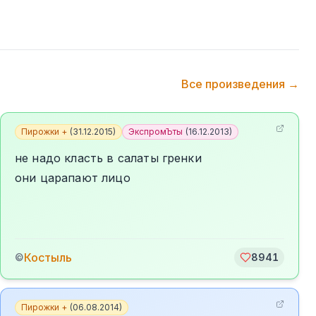
Все произведения →
Пирожки +
(
31.12.2015
)
ЭкспромЪты
(
16.12.2013
)
не надо класть в салаты гренки
они царапают лицо
Костыль
©
8941
Пирожки +
(
06.08.2014
)