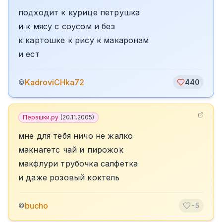
подходит к курице петрушка
и к мясу с соусом и без
к картошке к рису к макаронам
и ест
KadroviCHka72
©
440
Перашки.ру
(
20.11.2005
)
мне для тебя ничо не жалко
макнагетс чай и пирожок
макфлури трубочка салфетка
и даже розовый коктель
bucho
©
-5