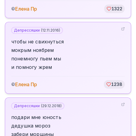
Елена Пр
©
1322
Депрессяшки
(
12.11.2016
)
чтобы не свихнуться
мокрым ноябрем
понемногу пьем мы
и помногу жрем
Елена Пр
©
1238
Депрессяшки
(
29.12.2018
)
подари мне юность
дедушка мороз
забери морщины