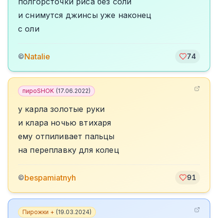
полгорсточки риса без соли
и снимутся джинсы уже наконец
с оли
Natalie
©
74
пироSHOK
(
17.06.2022
)
у карла золотые руки
и клара ночью втихаря
ему отпиливает пальцы
на переплавку для колец
bespamiatnyh
©
91
Пирожки +
(
19.03.2024
)