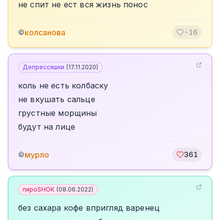
не спит не ест вся жизнь понос
колсанова
©
-16
Депрессяшки
(
17.11.2020
)
коль не есть колбаску
не вкушать сальце
грустные морщины
будут на лице
мурло
©
361
пироSHOK
(
08.06.2022
)
без сахара кофе впригляд варенец