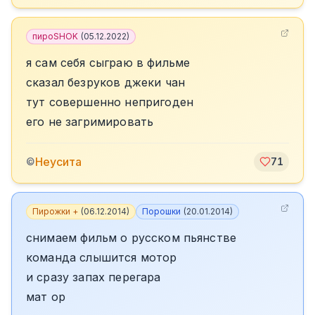
пироSHOK
(
05.12.2022
)
я сам себя сыграю в фильме
сказал безруков джеки чан
тут совершенно непригоден
его не загримировать
Неусита
©
71
Пирожки +
(
06.12.2014
)
Порошки
(
20.01.2014
)
снимаем фильм о русском пьянстве
команда слышится мотор
и сразу запах перегара
мат ор