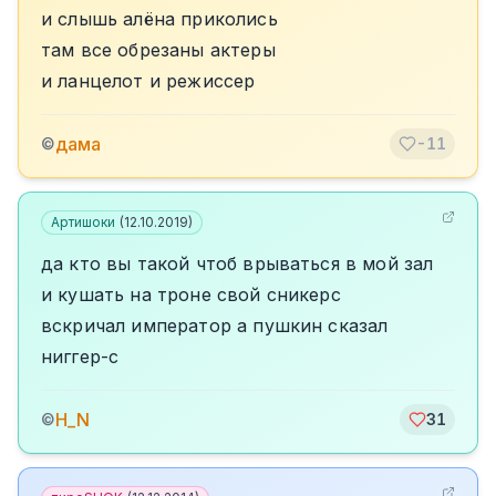
и слышь алёна приколись
там все обрезаны актеры
и ланцелот и режиссер
дама
©
-11
Артишоки
(
12.10.2019
)
да кто вы такой чтоб врываться в мой зал
и кушать на троне свой сникерс
вскричал император а пушкин сказал
ниггер-с
H_N
©
31