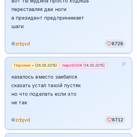
вот ты мудила просто ходишь
переставляя две ноги
а президент предпринимает
шаги
zrbjvd
©
8728
Пирожки +
(
26.05.2015
)
пироSHOK
(
14.05.2015
)
казалось вместо заебался
сказать устал такой пустяк
но что поделать если это
не так
zrbjvd
©
8712