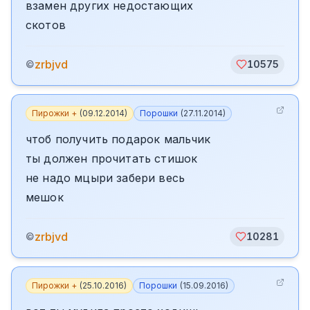
взамен других недостающих
скотов
zrbjvd
©
10575
Пирожки +
(
09.12.2014
)
Порошки
(
27.11.2014
)
чтоб получить подарок мальчик
ты должен прочитать стишок
не надо мцыри забери весь
мешок
zrbjvd
©
10281
Пирожки +
(
25.10.2016
)
Порошки
(
15.09.2016
)