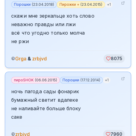
Порошки
(
23.04.2018
)
Пирожки +
(
23.04.2015
)
+
1
скажи мне зеркальце хоть слово
неважно правды или лжи
всё что угодно только молча
не ржи
Grga
&
zrbjvd
©
8075
пироSHOK
(
06.06.2015
)
Порошки
(
17.12.2014
)
+
1
ночь пагода сады фонарик
бумажный светит вдалеке
не наливайте больше блоку
саке
zrbjvd
©
7960