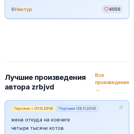
Никтур
©
4056
Все
Лучшие произведения
произведения
автора
zrbjvd
→
Пирожки +
(
11.12.2014
)
Порошки
(
26.11.2014
)
жена откуда на ковчеге
четыре тысячи котов