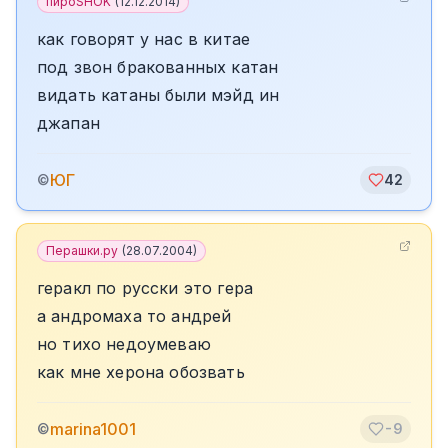
пироSHOK
(
12.12.2014
)
как говорят у нас в китае
под звон бракованных катан
видать катаны были мэйд ин
джапан
ЮГ
©
42
Перашки.ру
(
28.07.2004
)
геракл по русски это гера
а андромаха то андрей
но тихо недоумеваю
как мне херона обозвать
marina1001
©
-9