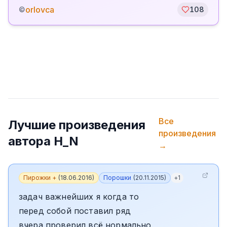
orlovca
©
108
Все
Лучшие произведения
произведения
автора
H_N
→
Пирожки +
(
18.06.2016
)
Порошки
(
20.11.2015
)
+
1
задач важнейших я когда то
перед собой поставил ряд
вчера проверил всё нормально