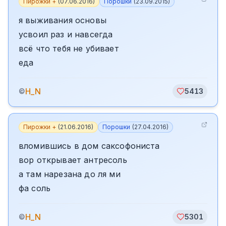
Пирожки +
(
07.06.2016
)
Порошки
(
23.09.2015
)
я выживания основы
усвоил раз и навсегда
всё что тебя не убивает
еда
H_N
©
5413
Пирожки +
(
21.06.2016
)
Порошки
(
27.04.2016
)
вломившись в дом саксофониста
вор открывает антресоль
а там нарезана до ля ми
фа соль
H_N
©
5301