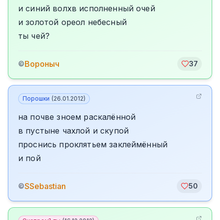
и синий волхв исполненный очей
и золотой ореол небесный
ты чей?
Вороныч
©
37
Порошки
(
26.01.2012
)
на почве зноем раскалённой
в пустыне чахлой и скупой
проснись проклятьем заклеймённый
и пой
SSebastian
©
50