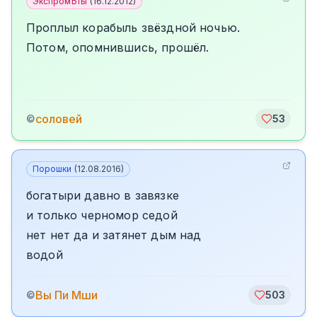
ЭкспромЪты
(
16.12.2012
)
Проплыл корабыль звёздной ночью.
Потом, опомнившись, прошёл.
соловей
©
53
Порошки
(
12.08.2016
)
богатыри давно в завязке
и только черномор седой
нет нет да и затянет дым над
водой
Вы Пи Мши
©
503