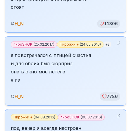
стоят
H_N
©
11306
пироSHOK
(
25.02.2017
)
Пирожки +
(
24.05.2016
)
+
2
я повстречался с птицей счастья
и для обоих был сюрприз
она в окно моё летела
я из
H_N
©
7786
Пирожки +
(
04.08.2016
)
пироSHOK
(
08.07.2016
)
под вечер я всегда настроен