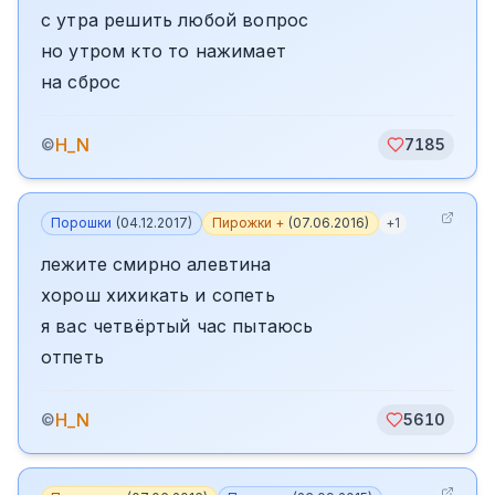
с утра решить любой вопрос
но утром кто то нажимает
на сброс
H_N
©
7185
Порошки
(
04.12.2017
)
Пирожки +
(
07.06.2016
)
+
1
лежите смирно алевтина
хорош хихикать и сопеть
я вас четвёртый час пытаюсь
отпеть
H_N
©
5610