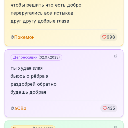
чтобы решить что есть добро
переругались все истыкав
друг другу добрые глаза
Покемон
©
698
Депрессяшки
(
02.07.2023
)
ты худая злая
бьюсь о рёбра я
раздобрей обратно
будешь добрая
эСВэ
©
435