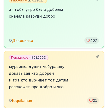
Пирожки +
(
12.02.2022
)
а чтобы утро было добрым
сначала разбуди добро
Диковинка
©
407
Перашки.ру
(
11.02.2006
)
мурзилка душит чебурашку
доказывая кто добрей
и тот кто выживет тот детям
расскажет про добро и зло
tequilaman
©
21