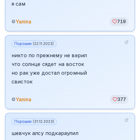
я сам
Yanina
©
719
Порошки
(
22.11.2023
)
никто по прежнему не верил
что солнце сядет на восток
но рак уже достал огромный
свисток
Yanina
©
377
Порошки
(
31.12.2023
)
шевчук алсу подкараулил