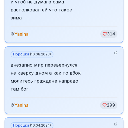
и чтоб не думала сама
растолковал ей что такое
зима
Yanina
©
314
Порошки
(
10.08.2023
)
внезапно мир перевернулся
не кверху дном а как то вбок
молитесь граждане направо
там бог
Yanina
©
299
Порошки
(
16.04.2024
)