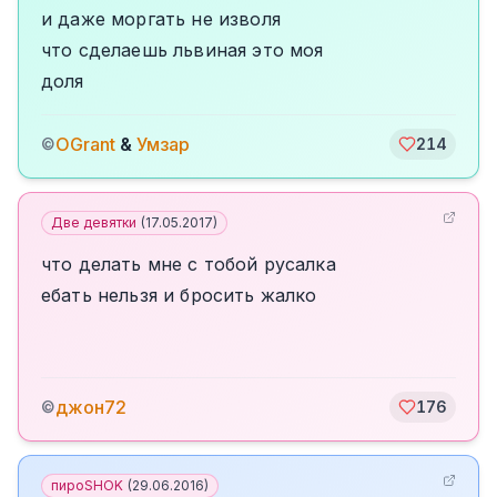
и даже моргать не изволя
что сделаешь львиная это моя
доля
OGrant
&
Умзар
©
214
Две девятки
(
17.05.2017
)
что делать мне с тобой русалка
ебать нельзя и бросить жалко
джон72
©
176
пироSHOK
(
29.06.2016
)