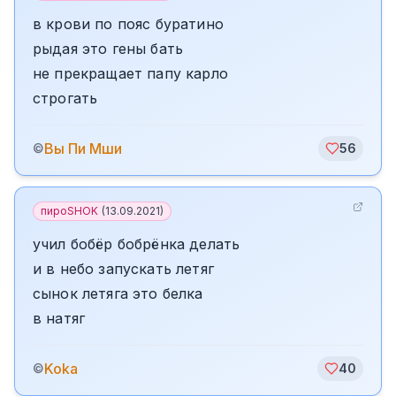
в крови по пояс буратино
рыдая это гены бать
не прекращает папу карло
строгать
Вы Пи Мши
©
56
пироSHOK
(
13.09.2021
)
учил бобёр бобрёнка делать
и в небо запускать летяг
сынок летяга это белка
в натяг
Koka
©
40