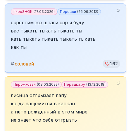
пироSHOK
(
17.03.2026
)
Порошки
(
26.09.2012
)
скрестим жэ шпаги сэр я буду
вас тыкать тыкать тыкать ты
кать тыкать тыкать тыкать тыкать
как ты
соловей
©
162
Пирожковая
(
03.03.2022
)
Перашки.ру
(
13.12.2018
)
лисица отгрызает лапу
когда защемится в капкан
а пётр рождённый в этом мире
не знает что себе отгрызть