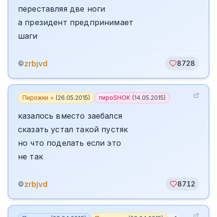
переставляя две ноги
а президент предпринимает
шаги
zrbjvd
©
8728
Пирожки +
(
26.05.2015
)
пироSHOK
(
14.05.2015
)
казалось вместо заебался
сказать устал такой пустяк
но что поделать если это
не так
zrbjvd
©
8712