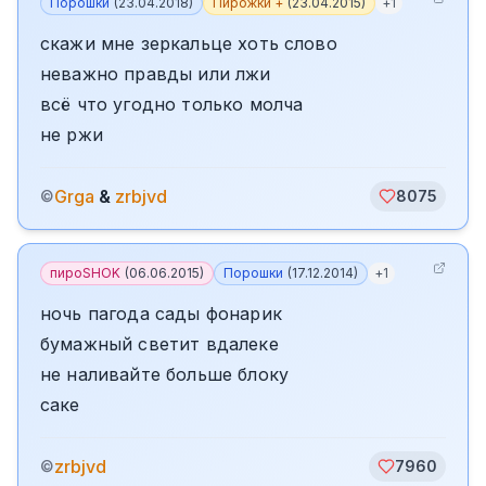
Порошки
(
23.04.2018
)
Пирожки +
(
23.04.2015
)
+
1
скажи мне зеркальце хоть слово
неважно правды или лжи
всё что угодно только молча
не ржи
Grga
&
zrbjvd
©
8075
пироSHOK
(
06.06.2015
)
Порошки
(
17.12.2014
)
+
1
ночь пагода сады фонарик
бумажный светит вдалеке
не наливайте больше блоку
саке
zrbjvd
©
7960