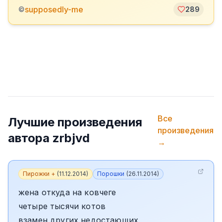
supposedly-me
©
289
Все
Лучшие произведения
произведения
автора
zrbjvd
→
Пирожки +
(
11.12.2014
)
Порошки
(
26.11.2014
)
жена откуда на ковчеге
четыре тысячи котов
взамен других недостающих