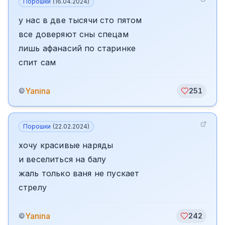
Порошки
(
16.04.2024
)
у нас в две тысячи сто пятом
все доверяют сны спецам
лишь афанасий по старинке
спит сам
Yanina
©
251
Порошки
(
22.02.2024
)
хочу красивые наряды
и веселиться на балу
жаль только ваня не пускает
стрелу
Yanina
©
242