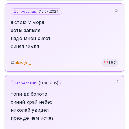
Депрессяшки
(
12.04.2024
)
я стою у моря
боты запыля
надо мной сияет
синяя земля
alesya_i
©
152
Депрессяшки
(
11.06.2015
)
топи да болота
синий край небес
николай увидел
прежде чем исчез