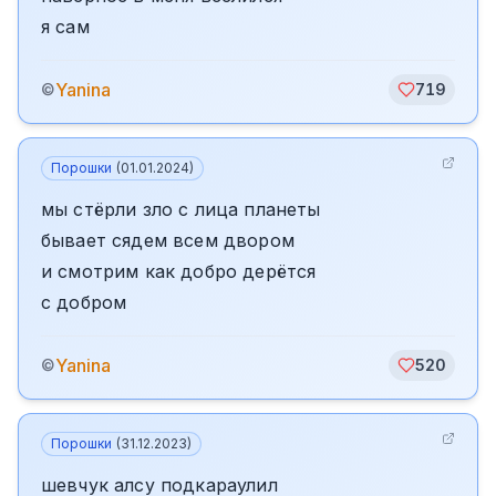
я сам
Yanina
©
719
Порошки
(
01.01.2024
)
мы стёрли зло с лица планеты
бывает сядем всем двором
и смотрим как добро дерётся
с добром
Yanina
©
520
Порошки
(
31.12.2023
)
шевчук алсу подкараулил