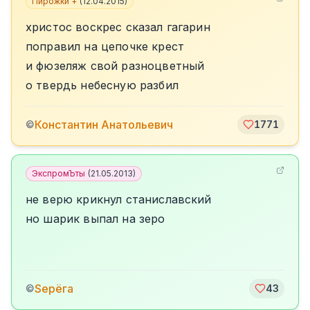
Пирожки +
(
12.04.2015
)
христос воскрес сказал гагарин
поправил на цепочке крест
и фюзеляж свой разноцветный
о твердь небесную разбил
Константин Анатольевич
©
1771
ЭкспромЪты
(
21.05.2013
)
не верю крикнул станиславский
но шарик выпал на зеро
Sерёга
©
43