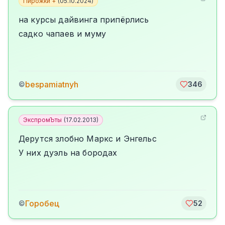
Пирожки +
(
05.10.2024
)
на курсы дайвинга припёрлись
садко чапаев и муму
bespamiatnyh
©
346
ЭкспромЪты
(
17.02.2013
)
Дерутся злобно Маркс и Энгельс
У них дуэль на бородах
Горобец
©
52