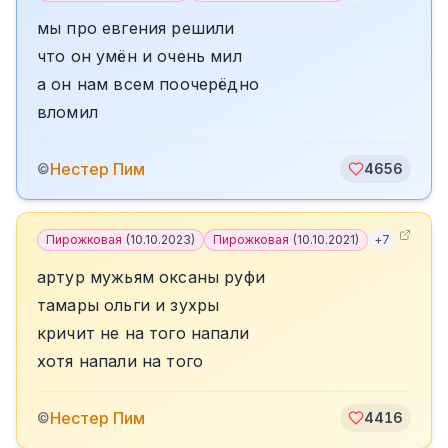
мы про евгения решили
что он умён и очень мил
а он нам всем поочерёдно
вломил
️Нестер Пим
©
4656
Пирожковая
(
10.10.2023
)
Пирожковая
(
10.10.2021
)
+
7
артур мужьям оксаны руфи
тамары ольги и зухры
кричит не на того напали
хотя напали на того
️Нестер Пим
©
4416