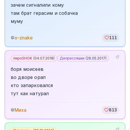
зачем сигналили кому
там брат герасим и собачка
муму
o-znake
©
111
пироSHOK
(
04.07.2018
)
Депрессяшки
(
26.05.2017
)
боря моисеев
во дворе орал
кто запарковался
тут как натурал
Миха
©
813