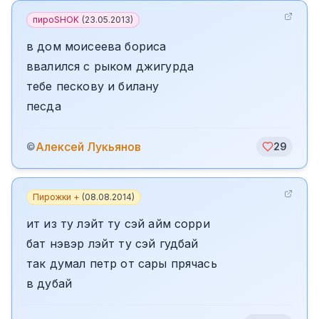
пироSHOK
(
23.05.2013
)
в дом моисеева бориса
ввалился с рыком джигурда
тебе пескову и билану
песда
Алексей Лукьянов
©
29
Пирожки +
(
08.08.2014
)
ит из ту лэйт ту сэй айм сорри
бат нэвэр лэйт ту сэй гудбай
так думал петр от сары прячась
в дубай