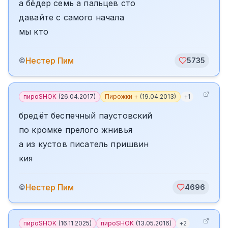
а бёдер семь а пальцев сто
давайте с самого начала
мы кто
️Нестер Пим
©
5735
пироSHOK
(
26.04.2017
)
Пирожки +
(
19.04.2013
)
+
1
бредёт беспечный паустовский
по кромке прелого жнивья
а из кустов писатель пришвин
кия
️Нестер Пим
©
4696
пироSHOK
(
16.11.2025
)
пироSHOK
(
13.05.2016
)
+
2