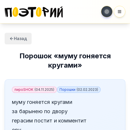
Мен
Назад
Порошок
«
муму гоняется
кругами
»
пироSHOK
(
04.11.2025
)
Порошки
(
02.02.2023
)
муму гоняется кругами
за барынею по двору
герасим постит и комментит
ору