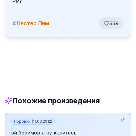
️Нестер Пим
©
559
Похожие произведения
Порошки
(
11.03.2012
)
эй беримор а ну колитесь