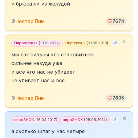
и брюса ли из желудей
️Нестер Пим
©
7674
Пирожковая
(
10.10.2022
)
Пирожки +
(
31.05.2018
)
+
5
мы так сильны что становиться
сильнее некуда уже
и всё что нас не убивает
не убивает нас и всё
️Нестер Пим
©
7605
пироSHOK
(
16.04.2017
)
пироSHOK
(
08.08.2014
)
+
2
а сколько шпаг у нас четыре