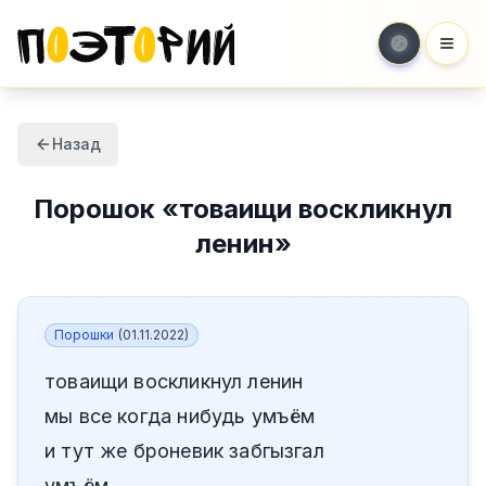
Мен
Назад
Порошок
«
товаищи воскликнул
ленин
»
Порошки
(
01.11.2022
)
товаищи воскликнул ленин
мы все когда нибудь умъём
и тут же броневик забгызгал
умъём