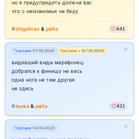
но я предупредить должна вас
что с незнакомых не беру
zhigaltcev
&
умба
©
441
Порошки
(
17.05.2024
)
Пирожки +
(
07.05.2024
)
видавший виды марафонец
добрался к финишу не весь
одна нога не там другая
не здесь
лыжа
&
умба
©
421
Порошки
(
14.04.2022
)