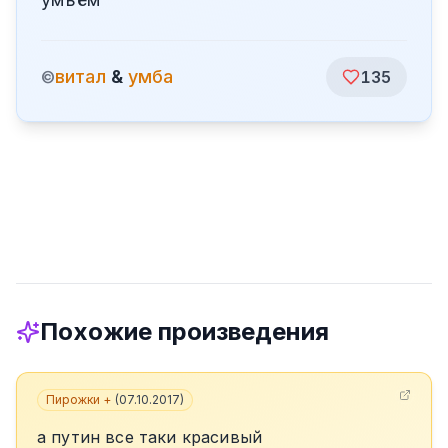
витал
&
умба
©
135
Похожие произведения
Пирожки +
(
07.10.2017
)
а путин все таки красивый