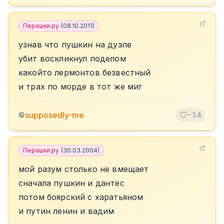
Перашки.ру
(
08.10.2011
)
узнав что пушкин на дуэле
убит воскликнул поделом
какойто лермонтов безвестный
и трах по морде в тот же миг
supposedly-me
©
-14
Перашки.ру
(
30.03.2004
)
мой разум столько не вмещает
сначала пушкин и дантес
потом боярский с харатьяном
и путин ленин и вадим