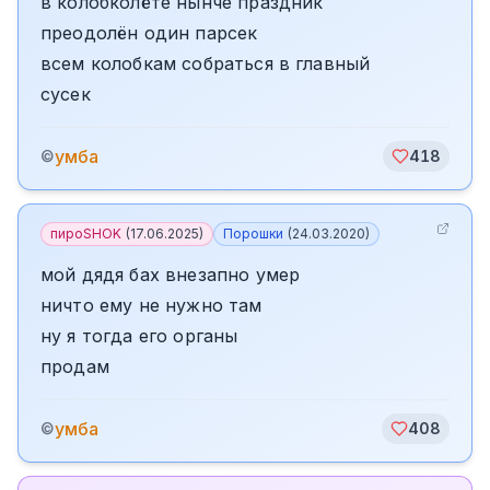
в колобколёте нынче праздник
преодолён один парсек
всем колобкам собраться в главный
сусек
умба
©
418
пироSHOK
(
17.06.2025
)
Порошки
(
24.03.2020
)
мой дядя бах внезапно умер
ничто ему не нужно там
ну я тогда его органы
продам
умба
©
408