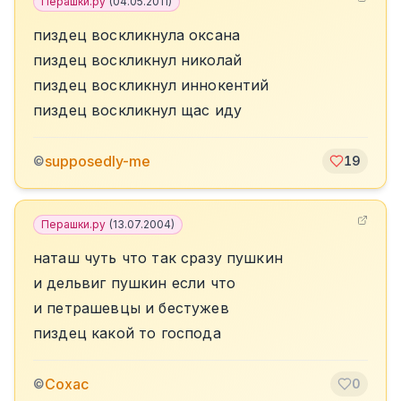
Перашки.ру
(
04.05.2011
)
пиздец воскликнула оксана
пиздец воскликнул николай
пиздец воскликнул иннокентий
пиздец воскликнул щас иду
supposedly-me
©
19
Перашки.ру
(
13.07.2004
)
наташ чуть что так сразу пушкин
и дельвиг пушкин если что
и петрашевцы и бестужев
пиздец какой то господа
Сохас
©
0