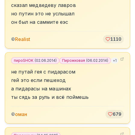
сказал медведеву лавров
но путин это не услышал
он был на саммите еэс
Realist
©
1110
пироSHOK
(
02.06.2014
)
Пирожковая
(
06.02.2014
)
+
1
не путай гея с пидарасом
гей это если пешеход
а пидарасы на машинах
ты сядь за руль и всё поймешь
оман
©
679