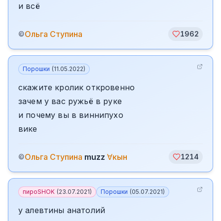
и всё
Ольга Ступина
©
1962
Порошки
(
11.05.2022
)
скажите кролик откровенно
зачем у вас ружьё в руке
и почему вы в виннипухо
вике
Ольга Ступина
muzz
∀кын
©
1214
пироSHOK
(
23.07.2021
)
Порошки
(
05.07.2021
)
у алевтины анатолий