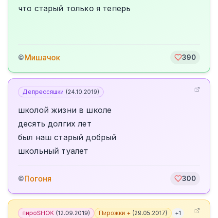
что старый только я теперь
Мишачок
©
390
Депрессяшки
(
24.10.2019
)
школой жизни в школе
десять долгих лет
был наш старый добрый
школьный туалет
Погоня
©
300
пироSHOK
(
12.09.2019
)
Пирожки +
(
29.05.2017
)
+
1