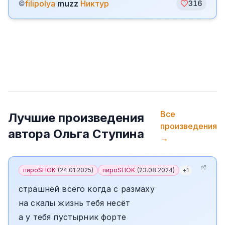
filipolya
muzz
Никтур
©
316
Все
Лучшие произведения
произведения
автора
Ольга Ступина
→
пироSHOK
(
24.01.2025
)
пироSHOK
(
23.08.2024
)
+
1
страшней всего когда с размаху
на скалы жизнь тебя несёт
а у тебя пустырник форте