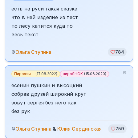
есть на руси такая сказка
что в ней изделие из тест
по лесу катится куда то
весь текст
Ольга Ступина
©
784
Пирожки +
(
17.08.2022
)
пироSHOK
(
15.06.2020
)
есенин пушкин и высоцкий
собрав друзей широкий круг
зовут сергея без него как
без рук
Ольга Ступина
&
Юлия Сердинская
©
759