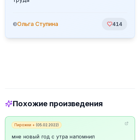
Ольга Ступина
©
414
Похожие произведения
Пирожки +
(
05.02.2022
)
мне новый год с утра напомнил