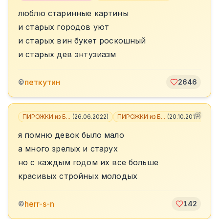
люблю старинные картины
и старых городов уют
и старых вин букет роскошный
и старых дев энтузиазм
петкутин
©
2646
ПИРОЖКИ из Б...
(
26.06.2022
)
ПИРОЖКИ из Б...
(
20.10.2017
)
я помню девок было мало
а много зрелых и старух
но с каждым годом их все больше
красивых стройных молодых
herr-s-n
©
142