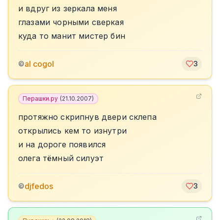
и вдруг из зеркала меня
глазами чорными сверкая
куда то манит мистер бин
al cogol
©
3
Перашки.ру
(
21.10.2007
)
протяжно скрипнув двери склепа
открылись кем то изнутри
и на дороге появился
олега тёмный силуэт
djfedos
©
3