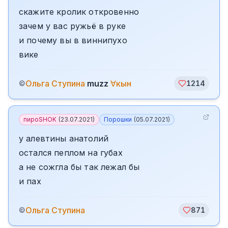
скажите кролик откровенно
зачем у вас ружьё в руке
и почему вы в виннипухо
вике
Ольга Ступина
muzz
∀кын
©
1214
пироSHOK
(
23.07.2021
)
Порошки
(
05.07.2021
)
у алевтины анатолий
остался пеплом на губах
а не сожгла бы так лежал бы
и пах
Ольга Ступина
©
871