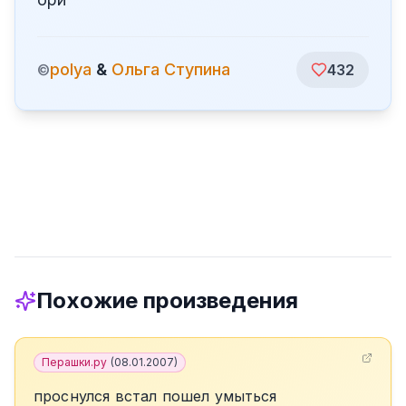
polya
&
Ольга Ступина
©
432
Похожие произведения
Перашки.ру
(
08.01.2007
)
проснулся встал пошел умыться