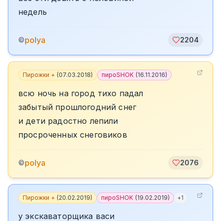
недель
polya
©
2204
Пирожки +
(
07.03.2018
)
пироSHOK
(
16.11.2016
)
всю ночь на город тихо падал
забытый прошлогодний снег
и дети радостно лепили
просроченных снеговиков
polya
©
2076
Пирожки +
(
20.02.2019
)
пироSHOK
(
19.02.2019
)
+
1
у экскаваторщика васи