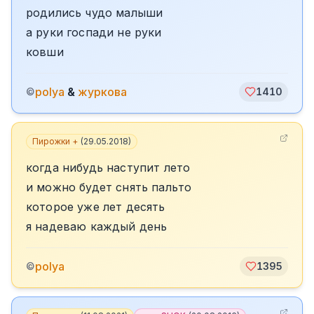
родились чудо малыши
а руки госпади не руки
ковши
polya
&
журкова
©
1410
Пирожки +
(
29.05.2018
)
когда нибудь наступит лето
и можно будет снять пальто
которое уже лет десять
я надеваю каждый день
polya
©
1395