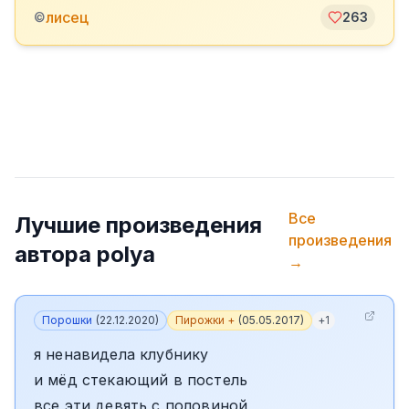
лисец
©
263
Все
Лучшие произведения
произведения
автора
polya
→
Порошки
(
22.12.2020
)
Пирожки +
(
05.05.2017
)
+
1
я ненавидела клубнику
и мёд стекающий в постель
все эти девять с половиной