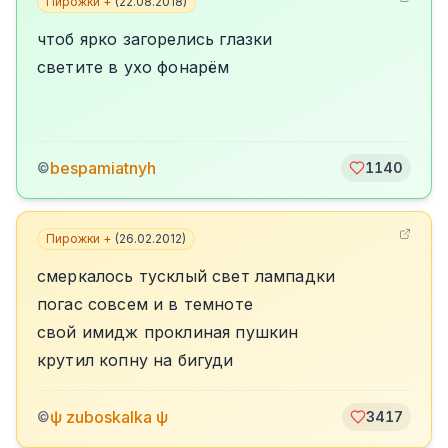
Пирожки +
(
22.08.2018
)
чтоб ярко загорелись глазки
светите в ухо фонарём
bespamiatnyh
©
1140
Пирожки +
(
26.02.2012
)
смеркалось тусклый свет лампадки
погас совсем и в темноте
свой имидж проклиная пушкин
крутил копну на бигуди
ψ zuboskalka ψ
©
3417