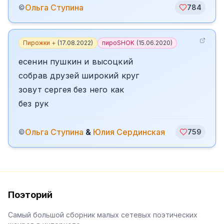
Ольга Ступина
©
784
Пирожки +
(
17.08.2022
)
пироSHOK
(
15.06.2020
)
есенин пушкин и высоцкий
собрав друзей широкий круг
зовут сергея без него как
без рук
Ольга Ступина
&
Юлия Сердинская
©
759
Поэторий
Самый большой сборник малых сетевых поэтических