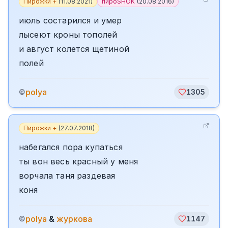
Пирожки +
(
11.08.2021
)
пироSHOK
(
20.08.2016
)
июль состарился и умер
лысеют кроны тополей
и август колется щетиной
полей
polya
©
1305
Пирожки +
(
27.07.2018
)
набегался пора купаться
ты вон весь красный у меня
ворчала таня раздевая
коня
polya
&
журкова
©
1147