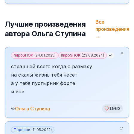
Все
Лучшие произведения
произведения
автора
Ольга Ступина
→
пироSHOK
(
24.01.2025
)
пироSHOK
(
23.08.2024
)
+
1
страшней всего когда с размаху
на скалы жизнь тебя несёт
а у тебя пустырник форте
и всё
Ольга Ступина
©
1962
Порошки
(
11.05.2022
)