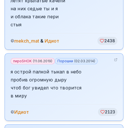
летят крылатые качели
на них седые ты и я
и облака такие пери
стыя
mekch_mat
&
Идиот
©
2438
пироSHOK
(
11.06.2019
)
Порошки
(
02.03.2014
)
я острой палкой тыкал в небо
пробив огромную дыру
чтоб бог увидел что творится
в миру
Идиот
©
2123