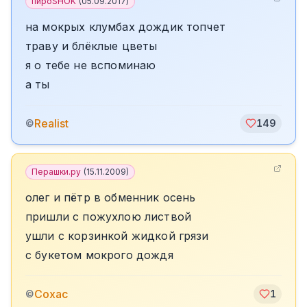
пироSHOK
(
05.09.2017
)
на мокрых клумбах дождик топчет
траву и блёклые цветы
я о тебе не вспоминаю
а ты
Realist
©
149
Перашки.ру
(
15.11.2009
)
олег и пётр в обменник осень
пришли с пожухлою листвой
ушли с корзинкой жидкой грязи
с букетом мокрого дождя
Сохас
©
1