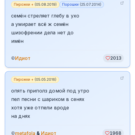
Пирожки +
(
05.08.2019
)
Порошки
(
25.07.2014
)
семён стреляет глебу в ухо
а умирает всё ж семён
шизофрении дела нет до
имён
Идиот
©
2013
Пирожки +
(
05.05.2016
)
опять приполз домой под утро
пел песни с шариком в сенях
хотя уже отпели вроде
на днях
metafola
&
Идиот
©
1968