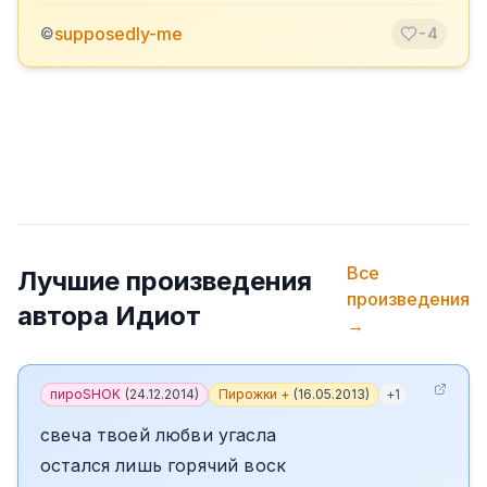
supposedly-me
©
-4
Все
Лучшие произведения
произведения
автора
Идиот
→
пироSHOK
(
24.12.2014
)
Пирожки +
(
16.05.2013
)
+
1
свеча твоей любви угасла
остался лишь горячий воск