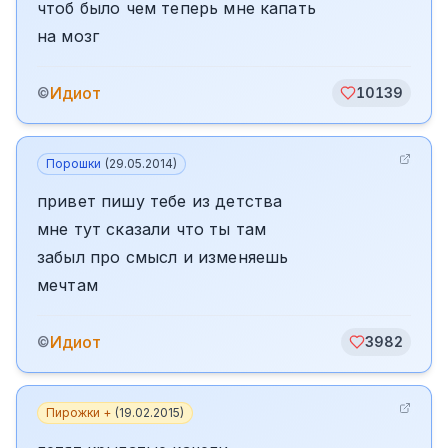
чтоб было чем теперь мне капать
на мозг
Идиот
©
10139
Порошки
(
29.05.2014
)
привет пишу тебе из детства
мне тут сказали что ты там
забыл про смысл и изменяешь
мечтам
Идиот
©
3982
Пирожки +
(
19.02.2015
)