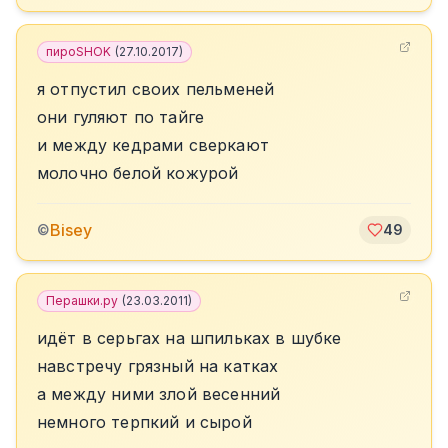
пироSHOK
(
27.10.2017
)
я отпустил своих пельменей
они гуляют по тайге
и между кедрами сверкают
молочно белой кожурой
Bisey
©
49
Перашки.ру
(
23.03.2011
)
идёт в серьгах на шпильках в шубке
навстречу грязный на катках
а между ними злой весенний
немного терпкий и сырой