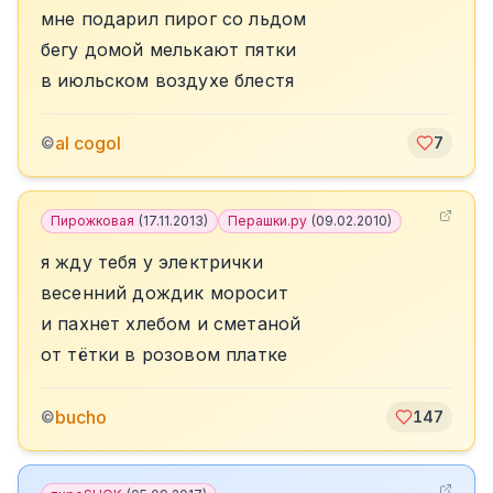
мне подарил пирог со льдом
бегу домой мелькают пятки
в июльском воздухе блестя
al cogol
©
7
Пирожковая
(
17.11.2013
)
Перашки.ру
(
09.02.2010
)
я жду тебя у электрички
весенний дождик моросит
и пахнет хлебом и сметаной
от тётки в розовом платке
bucho
©
147