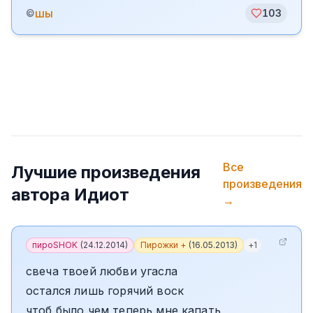
шы
©
103
Все
Лучшие произведения
произведения
автора
Идиот
→
пироSHOK
(
24.12.2014
)
Пирожки +
(
16.05.2013
)
+
1
свеча твоей любви угасла
остался лишь горячий воск
чтоб было чем теперь мне капать