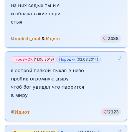
на них седые ты и я
и облака такие пери
стыя
mekch_mat
&
Идиот
©
2438
пироSHOK
(
11.06.2019
)
Порошки
(
02.03.2014
)
я острой палкой тыкал в небо
пробив огромную дыру
чтоб бог увидел что творится
в миру
Идиот
©
2123