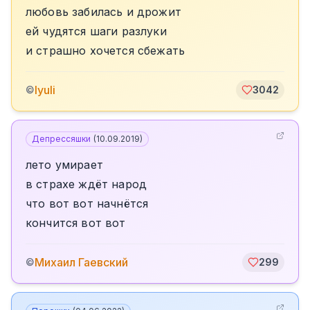
любовь забилась и дрожит
ей чудятся шаги разлуки
и страшно хочется сбежать
lyuli
©
3042
Депрессяшки
(
10.09.2019
)
лето умирает
в страхе ждёт народ
что вот вот начнётся
кончится вот вот
Михаил Гаевский
©
299