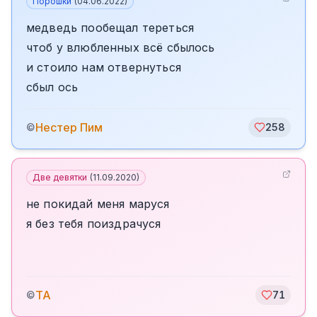
Порошки
(
04.06.2022
)
медведь пообещал тереться
чтоб у влюбленных всё сбылось
и стоило нам отвернуться
сбыл ось
️Нестер Пим
©
258
Две девятки
(
11.09.2020
)
не покидай меня маруся
я без тебя поиздрачуся
TA
©
71