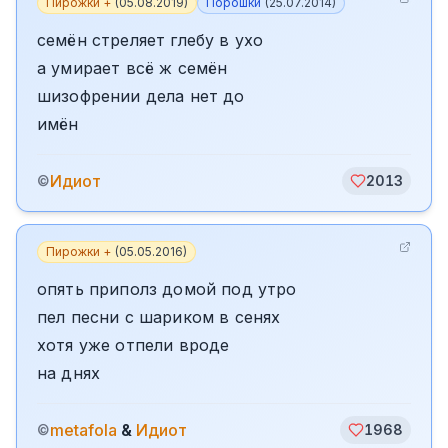
Пирожки +
(
05.08.2019
)
Порошки
(
25.07.2014
)
семён стреляет глебу в ухо
а умирает всё ж семён
шизофрении дела нет до
имён
Идиот
©
2013
Пирожки +
(
05.05.2016
)
опять приполз домой под утро
пел песни с шариком в сенях
хотя уже отпели вроде
на днях
metafola
&
Идиот
©
1968