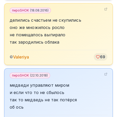
пироSHOK
(
18.08.2016
)
делились счастьем не скупились
оно же множилось росло
не помещалось выпирало
так зародились облака
Valeriya
©
69
пироSHOK
(
22.10.2018
)
медведи управляют миром
и если что то не сбылось
так то медведь не так потёрся
об ось