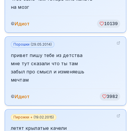
на мозг
Идиот
©
10139
Порошки
(
29.05.2014
)
привет пишу тебе из детства
мне тут сказали что ты там
забыл про смысл и изменяешь
мечтам
Идиот
©
3982
Пирожки +
(
19.02.2015
)
летят крылатые качели