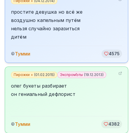
Пирожки +
(
04.12.2014
)
простите девушка но всё же
воздушно капельным путём
нельзя случайно заразиться
дитём
Тумми
©
4575
Пирожки +
(
01.02.2015
)
ЭкспромЪты
(
19.12.2013
)
олег букеты разбирает
он гениальный дефлорист
Тумми
©
4382