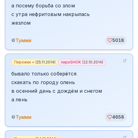
а посему борьба со злом
с утра нефритовым накрылась
жезлом
Тумми
©
5018
Пирожки +
(
25.11.2014
)
пироSHOK
(
22.10.2014
)
бывало только соберётся
скакать по городу олень
в осенний день с дождём и снегом
а лень
Тумми
©
4658