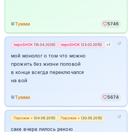
Тумми
©
5746
пироSHOK
(
16.04.2026
)
пироSHOK
(
23.02.2015
)
+
1
мой монолог о том что можно
прожить без жизни половой
в конце всегда переключался
на вой
Тумми
©
5674
Пирожки +
(
04.06.2015
)
Пирожки +
(
30.05.2015
)
саке вчера лилось рекою