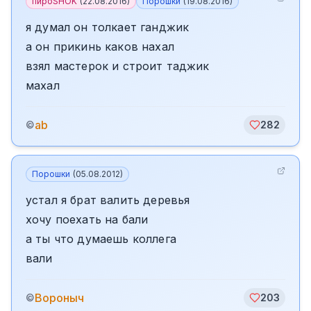
пироSHOK
(
22.08.2016
)
Порошки
(
19.08.2016
)
я думал он толкает ганджик
а он прикинь каков нахал
взял мастерок и строит таджик
махал
ab
©
282
Порошки
(
05.08.2012
)
устал я брат валить деревья
хочу поехать на бали
а ты что думаешь коллега
вали
Вороныч
©
203