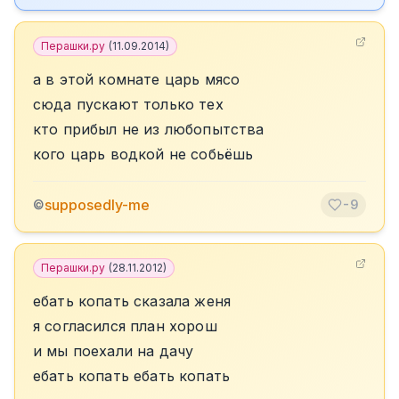
Перашки.ру
(
11.09.2014
)
а в этой комнате царь мясо
сюда пускают только тех
кто прибыл не из любопытства
кого царь водкой не собьёшь
supposedly-me
©
-9
Перашки.ру
(
28.11.2012
)
ебать копать сказала женя
я согласился план хорош
и мы поехали на дачу
ебать копать ебать копать