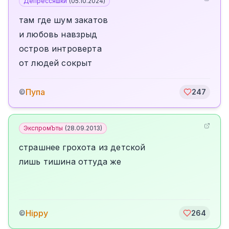
Депрессяшки
(
05.10.2024
)
там где шум закатов
и любовь навзрыд
остров интроверта
от людей сокрыт
Пупа
©
247
ЭкспромЪты
(
28.09.2013
)
страшнее грохота из детской
лишь тишина оттуда же
Hippy
©
264