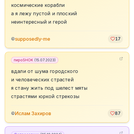
космические корабли
а я лежу пустой и плоский
неинтересный и герой
supposedly-me
©
17
пироSHOK
(
15.07.2023
)
вдали от шума городского
и человеческих страстей
я стану жить под шелест мяты
страстями юркой стрекозы
Ислам Захиров
©
87