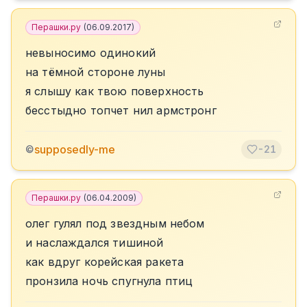
Перашки.ру
(
06.09.2017
)
невыносимо одинокий
на тёмной стороне луны
я слышу как твою поверхность
бесстыдно топчет нил армстронг
supposedly-me
©
-21
Перашки.ру
(
06.04.2009
)
олег гулял под звездным небом
и наслаждался тишиной
как вдруг корейская ракета
пронзила ночь спугнула птиц