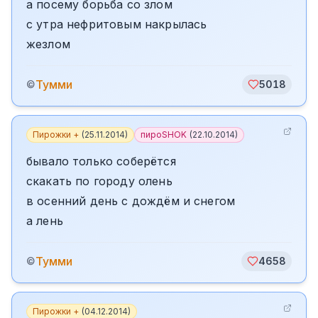
а посему борьба со злом
с утра нефритовым накрылась
жезлом
Тумми
©
5018
Пирожки +
(
25.11.2014
)
пироSHOK
(
22.10.2014
)
бывало только соберётся
скакать по городу олень
в осенний день с дождём и снегом
а лень
Тумми
©
4658
Пирожки +
(
04.12.2014
)