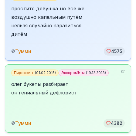
простите девушка но всё же
воздушно капельным путём
нельзя случайно заразиться
дитём
Тумми
©
4575
Пирожки +
(
01.02.2015
)
ЭкспромЪты
(
19.12.2013
)
олег букеты разбирает
он гениальный дефлорист
Тумми
©
4382