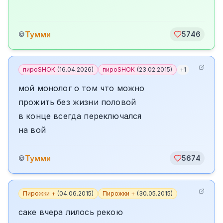
Тумми
©
5746
пироSHOK
(
16.04.2026
)
пироSHOK
(
23.02.2015
)
+
1
мой монолог о том что можно
прожить без жизни половой
в конце всегда переключался
на вой
Тумми
©
5674
Пирожки +
(
04.06.2015
)
Пирожки +
(
30.05.2015
)
саке вчера лилось рекою