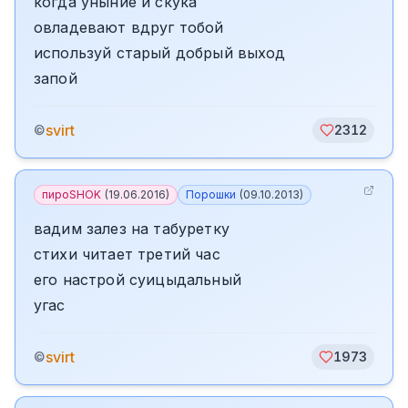
когда уныние и скука
овладевают вдруг тобой
используй старый добрый выход
запой
svirt
©
2312
пироSHOK
(
19.06.2016
)
Порошки
(
09.10.2013
)
вадим залез на табуретку
стихи читает третий час
его настрой суицыдальный
угас
svirt
©
1973