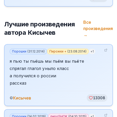
Все
Лучшие произведения
произведения
автора
Кисычев
→
Порошки
(
31.12.2014
)
Пирожки +
(
23.08.2014
)
+
1
я пью ты пьёшь мы пьём вы пьёте
спрягал глагол уныло класс
а получился о россии
рассказ
Кисычев
©
13308
Порошки
(
14.02.2019
)
пироSHOK
(
04.10.2015
)
+
1