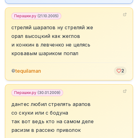
Перашки.ру
(
21.10.2005
)
стреляй шарапов ну стреляй же
орал высоцкий как жеглов
и конкин в левченко не целясь
кровавым шариком попал
tequilaman
©
2
Перашки.ру
(
30.01.2009
)
дантес любил стрелять арапов
со скуки или с бодуна
так вот ведь кто на самом деле
расизм в рассею приволок