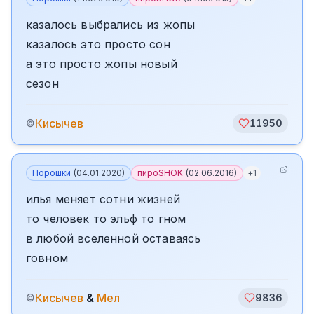
казалось выбрались из жопы
казалось это просто сон
а это просто жопы новый
сезон
Кисычев
©
11950
Порошки
(
04.01.2020
)
пироSHOK
(
02.06.2016
)
+
1
илья меняет сотни жизней
то человек то эльф то гном
в любой вселенной оставаясь
говном
Кисычев
&
Мел
©
9836