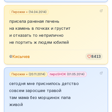
Пирожки +
(
14.04.2014
)
присела раненая печень
на камень в почках и грустит
и отказать то неприлично
не портить ж людям юбилей
Кисычев
©
8413
Пирожки +
(
20.11.2014
)
пироSHOK
(
01.05.2014
)
сегодня мне приснилось детство
совсем заросшее травой
там мама без морщинок папа
живой