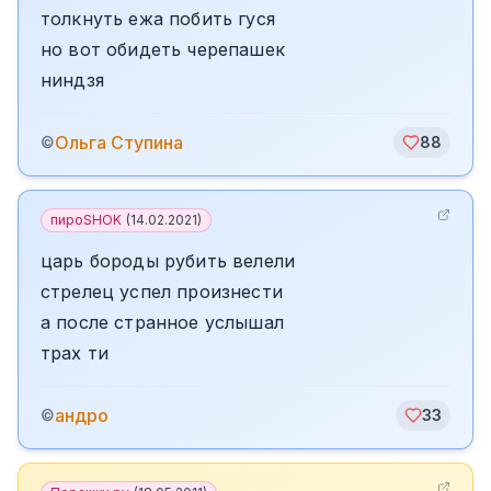
толкнуть ежа побить гуся
но вот обидеть черепашек
ниндзя
Ольга Ступина
©
88
пироSHOK
(
14.02.2021
)
царь бороды рубить велели
стрелец успел произнести
а после странное услышал
трах ти
андро
©
33