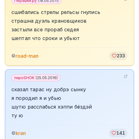
Перашки.ру
(
18.05.2011
)
сшибались стрелы рельсы гнулись
страшна дуэль крановщиков
застыли все прораб седея
шептал что сроки и убьют
road-man
©
233
пироSHOK
(
25.05.2016
)
сказал тарас ну добрэ сынку
я породил я и убью
шутю расслабься хэппи бёздэй
ту ю
kran
©
141