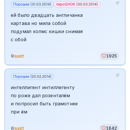
Порошки
(
31.03.2014
)
пироSHOK
(
30.03.2014
)
ей было двадцать англичанка
картава но мила собой
подумал холмс кишки снимая
с обой
svirt
©
1925
Порошки
(
20.02.2014
)
интеллигент интиллегенту
по роже дал розенталём
и попросил быть грамотнее
при ём
svirt
©
1842