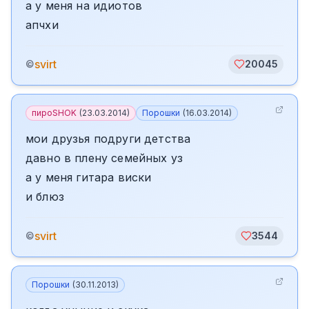
а у меня на идиотов
апчхи
svirt
©
20045
пироSHOK
(
23.03.2014
)
Порошки
(
16.03.2014
)
мои друзья подруги детства
давно в плену семейных уз
а у меня гитара виски
и блюз
svirt
©
3544
Порошки
(
30.11.2013
)