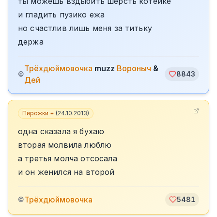
ты можешь вздыбить шерсть котейке
и гладить пузико ежа
но счастлив лишь меня за титьку
держа
️Трёхдюймовочка
muzz
Вороныч
&
©
8843
Дей
Пирожки +
(
24.10.2013
)
одна сказала я бухаю
вторая молвила люблю
а третья молча отсосала
и он женился на второй
️Трёхдюймовочка
©
5481