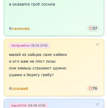
а оказался гроб соснов
сазонова
©
37
ЭкспромЪты
(
18.06.2016
)
мазай из зайцев свил кайяки
и это вам не плот лозы
они камыш сгрызают шумно
ушами к берегу гребут
соловей
©
78
пироSHOK
(
09.08.2016
)