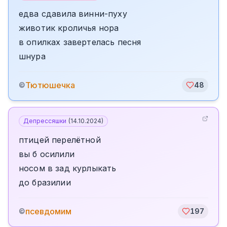
едва сдавила винни-пуху
животик кроличья нора
в опилках завертелась песня
шнура
Тютюшечка
©
48
Депрессяшки
(
14.10.2024
)
птицей перелётной
вы б осилили
носом в зад курлыкать
до бразилии
псевдомим
©
197