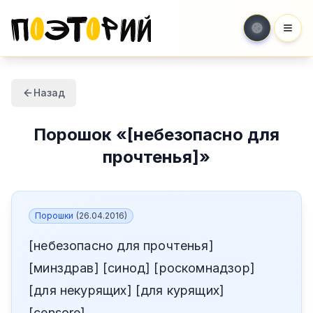
Мен
Назад
Порошок
«
[небезопасно для
прочтенья]
»
Порошки
(
26.04.2016
)
[небезопасно для прочтенья]
[минздрав] [синод] [роскомнадзор]
[для некурящих] [для курящих]
[censore]