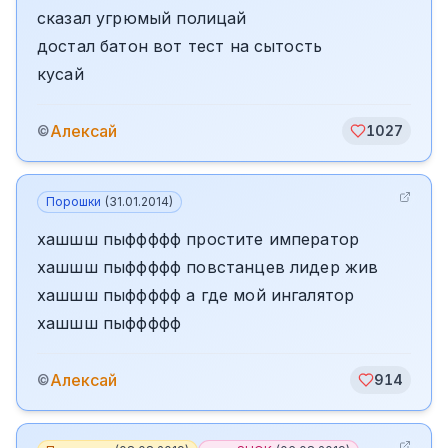
сказал угрюмый полицай
достал батон вот тест на сытость
кусай
Алексай
©
1027
Порошки
(
31.01.2014
)
хашшш пыффффф простите император
хашшш пыффффф повстанцев лидер жив
хашшш пыффффф а где мой ингалятор
хашшш пыффффф
Алексай
©
914