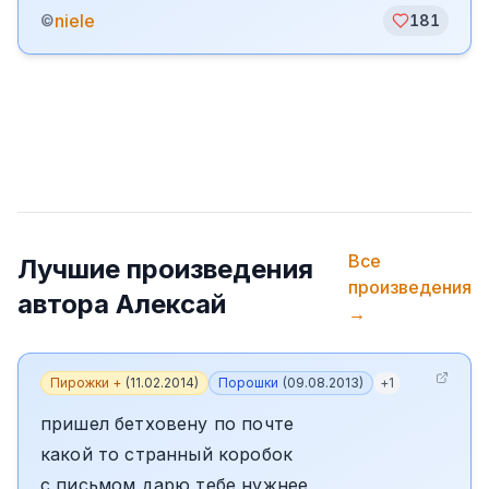
niele
©
181
Все
Лучшие произведения
произведения
автора
Алексай
→
Пирожки +
(
11.02.2014
)
Порошки
(
09.08.2013
)
+
1
пришел бетховену по почте
какой то странный коробок
с письмом дарю тебе нужнее