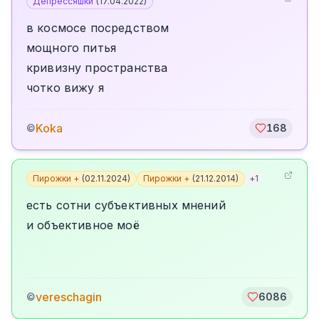
Депрессяшки
(
17.04.2022
)
в космосе посредством
мощного питья
кривизну пространства
чотко вижу я
Koka
©
168
Пирожки +
(
02.11.2024
)
Пирожки +
(
21.12.2014
)
+
1
есть сотни субъективных мнений
и объективное моё
vereschagin
©
6086