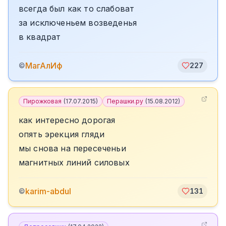
всегда был как то слабоват
за исключеньем возведенья
в квадрат
МагАлИф
©
227
Пирожковая
(
17.07.2015
)
Перашки.ру
(
15.08.2012
)
как интересно дорогая
опять эрекция гляди
мы снова на пересеченьи
магнитных линий силовых
karim-abdul
©
131