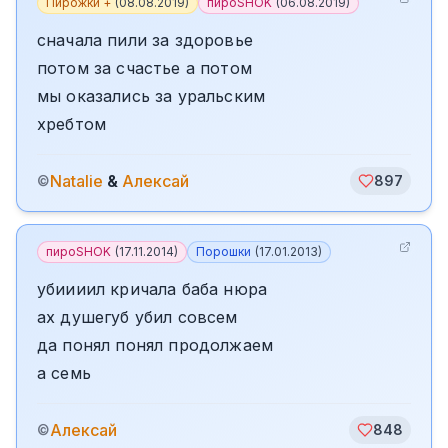
Пирожки +
(
08.08.2019
)
пироSHOK
(
06.08.2019
)
сначала пили за здоровье
потом за счастье а потом
мы оказались за уральским
хребтом
Natalie
&
Алексай
©
897
пироSHOK
(
17.11.2014
)
Порошки
(
17.01.2013
)
убиииил кричала баба нюра
ах душегуб убил совсем
да понял понял продолжаем
а семь
Алексай
©
848