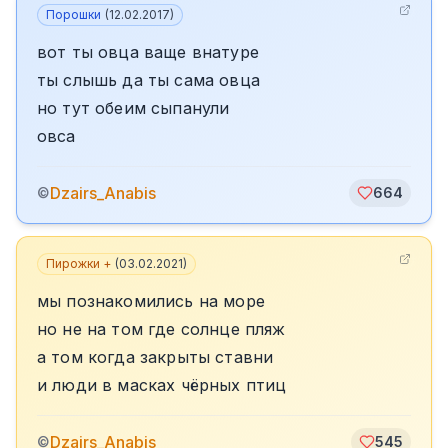
Порошки
(
12.02.2017
)
вот ты овца ваще внатуре
ты слышь да ты сама овца
но тут обеим сыпанули
овса
Dzairs_Anabis
©
664
Пирожки +
(
03.02.2021
)
мы познакомились на море
но не на том где солнце пляж
а том когда закрыты ставни
и люди в масках чёрных птиц
Dzairs_Anabis
©
545