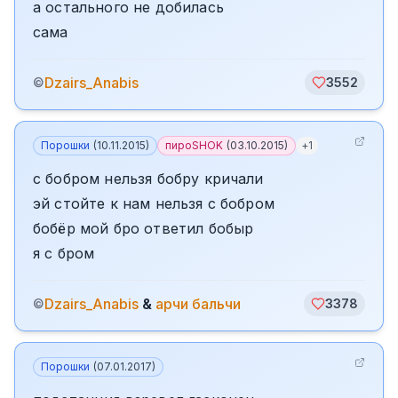
а остального не добилась
сама
Dzairs_Anabis
©
3552
Порошки
(
10.11.2015
)
пироSHOK
(
03.10.2015
)
+
1
с бобром нельзя бобру кричали
эй стойте к нам нельзя с бобром
бобёр мой бро ответил бобыр
я с бром
Dzairs_Anabis
&
арчи бальчи
©
3378
Порошки
(
07.01.2017
)