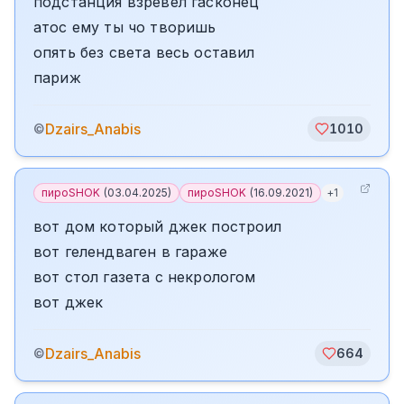
подстанция взревел гасконец
атос ему ты чо творишь
опять без света весь оставил
париж
Dzairs_Anabis
©
1010
пироSHOK
(
03.04.2025
)
пироSHOK
(
16.09.2021
)
+
1
вот дом который джек построил
вот гелендваген в гараже
вот стол газета с некрологом
вот джек
Dzairs_Anabis
©
664