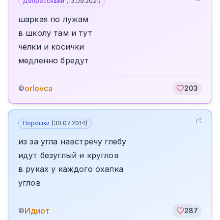
Депрессяшки
(
13.09.2021
)
шаркая по лужам
в школу там и тут
чёлки и косички
медленно бредут
orlovca
©
203
Порошки
(
30.07.2014
)
из за угла навстречу глебу
идут безуглый и круглов
в руках у каждого охапка
углов
Идиот
©
287