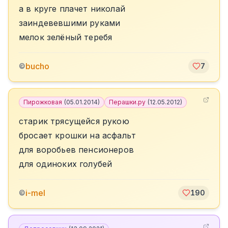
а в круге плачет николай
заиндевевшими руками
мелок зелёный теребя
bucho
©
7
Пирожковая
(
05.01.2014
)
Перашки.ру
(
12.05.2012
)
старик трясущейся рукою
бросает крошки на асфальт
для воробьев пенсионеров
для одиноких голубей
i-mel
©
190