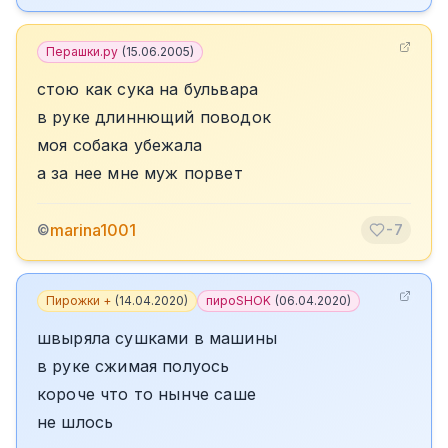
Перашки.ру
(
15.06.2005
)
стою как сука на бульвара
в руке длиннющий поводок
моя собака убежала
а за нее мне муж порвет
marina1001
©
-7
Пирожки +
(
14.04.2020
)
пироSHOK
(
06.04.2020
)
швыряла сушками в машины
в руке сжимая полуось
короче что то нынче саше
не шлось