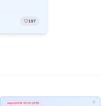
197
пироSHOK
(
01.01.2015
)