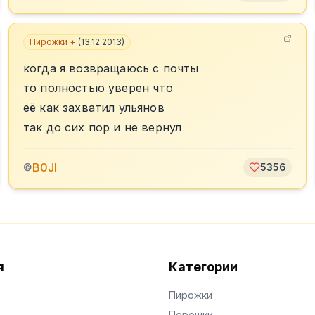
Пирожки +
(
13.12.2013
)
когда я возвращаюсь с почты
то полностью уверен что
её как захватил ульянов
так до сих пор и не вернул
B0JI
©
5356
я
Категории
Пирожки
Порошки