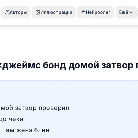
Авторы
Иллюстрации
Нейроолег
Ещё
«
джеймс бонд домой затвор 
мой затвор проверил
цо чеки
а там жена блин