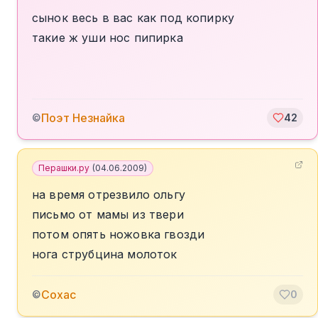
сынок весь в вас как под копирку
такие ж уши нос пипирка
Поэт Незнайка
©
42
Перашки.ру
(
04.06.2009
)
на время отрезвило ольгу
письмо от мамы из твери
потом опять ножовка гвозди
нога струбцина молоток
Сохас
©
0