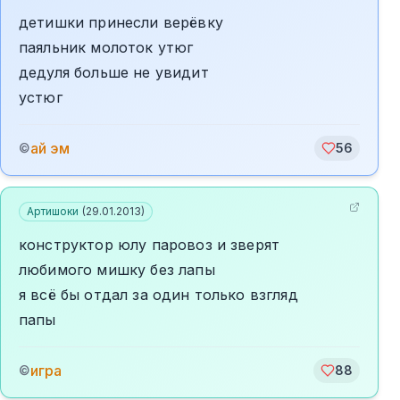
детишки принесли верёвку
паяльник молоток утюг
дедуля больше не увидит
устюг
ай эм
©
56
Артишоки
(
29.01.2013
)
конструктор юлу паровоз и зверят
любимого мишку без лапы
я всё бы отдал за один только взгляд
папы
игра
©
88