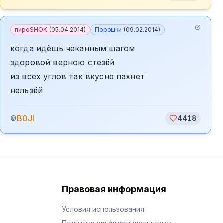
пироSHOK
(
05.04.2014
)
Порошки
(
09.02.2014
)
когда идёшь чеканным шагом
здоровой верною стезёй
из всех углов так вкусно пахнет
нельзёй
B0JI
©
4418
Правовая информация
Условия использования
Политика конфиденциальности