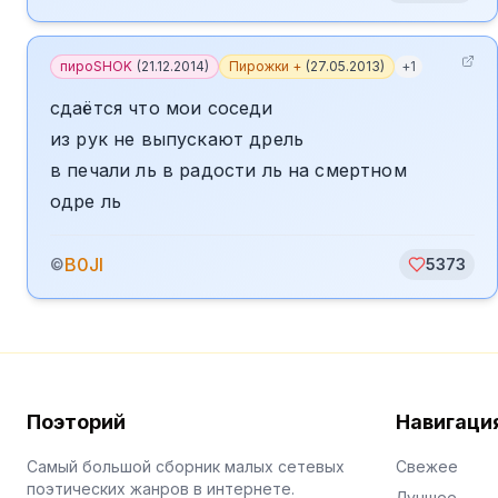
пироSHOK
(
21.12.2014
)
Пирожки +
(
27.05.2013
)
+
1
сдаётся что мои соседи
из рук не выпускают дрель
в печали ль в радости ль на смертном
одре ль
B0JI
©
5373
Поэторий
Навигаци
Самый большой сборник малых сетевых
Свежее
поэтических жанров в интернете.
Лучшее