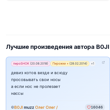
Лучшие произведения автора
B0JI
пироSHOK
(
20.08.2018
)
Пирожки +
(
28.02.2014
)
+
1
девиз котов везде и всюду
просовывать свои носы
а если нос не пролезает
нассы
B0JI
muzz
Олег Олег /
©
16046