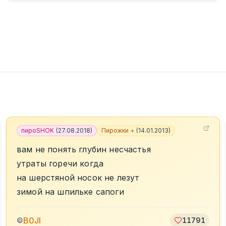
пироSHOK
(
27.08.2018
)
Пирожки +
(
14.01.2013
)
вам не понять глубин несчастья
утраты горечи когда
на шерстяной носок не лезут
зимой на шпильке сапоги
B0JI
©
11791