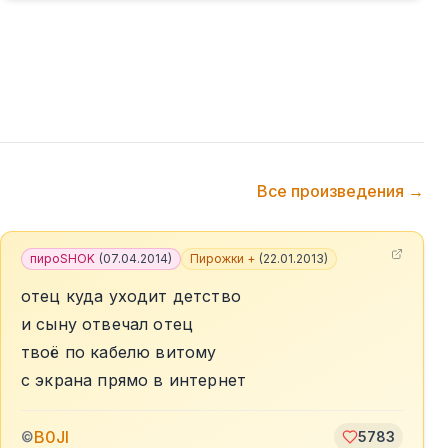
Все произведения →
пироSHOK
(
07.04.2014
)
Пирожки +
(
22.01.2013
)
отец куда уходит детство
и сыну отвечал отец
твоё по кабелю витому
с экрана прямо в интернет
B0JI
©
5783