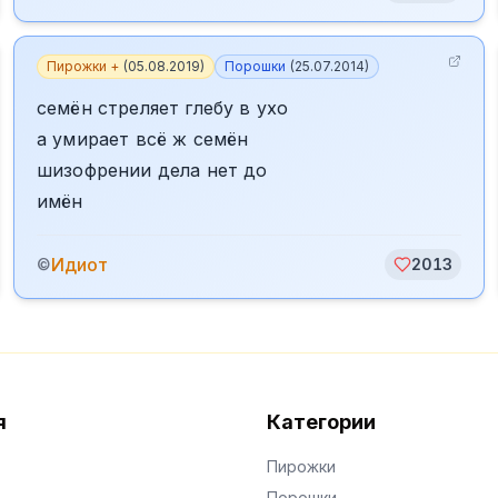
Пирожки +
(
05.08.2019
)
Порошки
(
25.07.2014
)
семён стреляет глебу в ухо
а умирает всё ж семён
шизофрении дела нет до
имён
Идиот
©
2013
я
Категории
Пирожки
Порошки