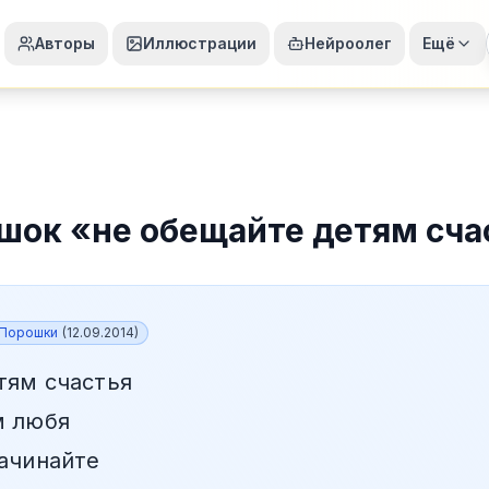
Авторы
Иллюстрации
Нейроолег
Ещё
шок
«
не обещайте детям сча
Порошки
(
12.09.2014
)
тям счастья
м любя
начинайте