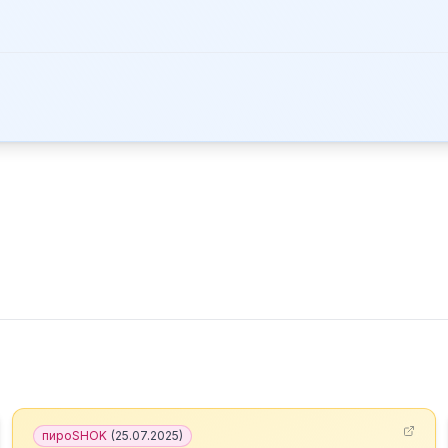
пироSHOK
(
25.07.2025
)