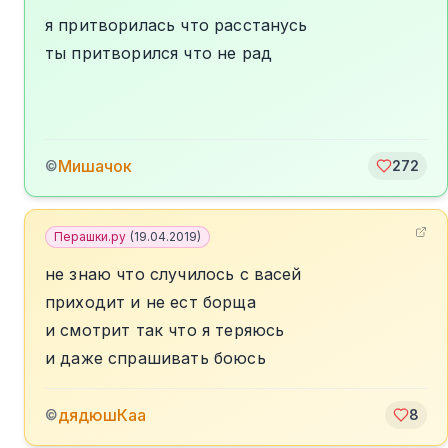
я притворилась что расстанусь
ты притворился что не рад
Мишачок
©
272
Перашки.ру
(
19.04.2019
)
не знаю что случилось с васей
приходит и не ест борща
и смотрит так что я теряюсь
и даже спрашивать боюсь
дядюшКаа
©
8