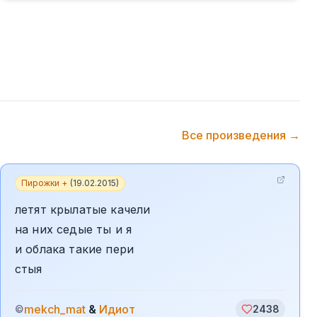
Все произведения →
Пирожки +
(
19.02.2015
)
летят крылатые качели
на них седые ты и я
и облака такие пери
стыя
mekch_mat
&
Идиот
©
2438