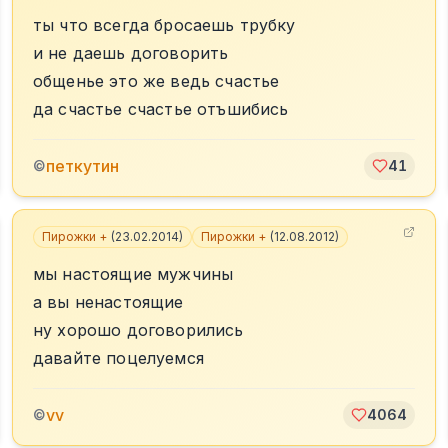
ты что всегда бросаешь трубку
и не даешь договорить
общенье это же ведь счастье
да счастье счастье отъшибись
петкутин
©
41
Пирожки +
(
23.02.2014
)
Пирожки +
(
12.08.2012
)
мы настоящие мужчины
а вы ненастоящие
ну хорошо договорились
давайте поцелуемся
vv
©
4064