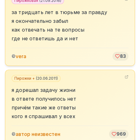
Пирожковая
(
21.09.2016
)
за тридцать лет в тюрьме за правду
я окончательно забыл
как отвечать на те вопросы
где не ответишь да и нет
vera
©
83
Пирожки +
(
20.06.2011
)
я дорешал задачу жизни
в ответе получилось нет
причём такие же ответы
кого я спрашивал у всех
автор неизвестен
©
969