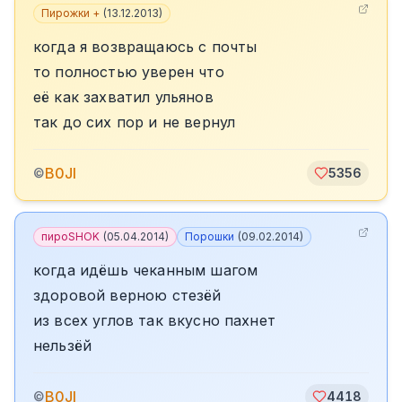
Пирожки +
(
13.12.2013
)
когда я возвращаюсь с почты
то полностью уверен что
её как захватил ульянов
так до сих пор и не вернул
B0JI
©
5356
пироSHOK
(
05.04.2014
)
Порошки
(
09.02.2014
)
когда идёшь чеканным шагом
здоровой верною стезёй
из всех углов так вкусно пахнет
нельзёй
B0JI
©
4418