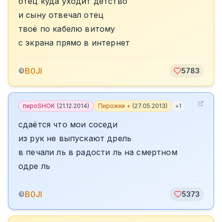
отец куда уходит детство
и сыну отвечал отец
твоё по кабелю витому
с экрана прямо в интернет
B0JI
©
5783
пироSHOK
(
21.12.2014
)
Пирожки +
(
27.05.2013
)
+
1
сдаётся что мои соседи
из рук не выпускают дрель
в печали ль в радости ль на смертном
одре ль
B0JI
©
5373