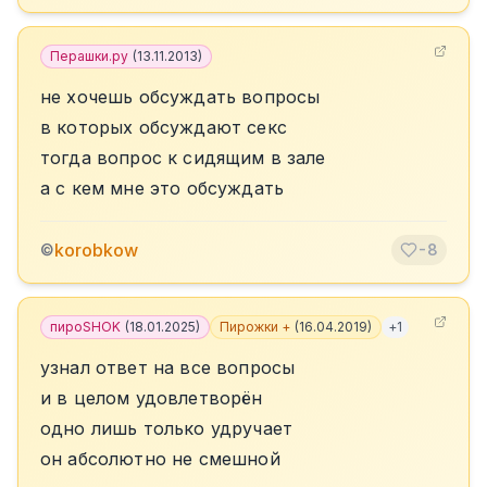
Перашки.ру
(
13.11.2013
)
не хочешь обсуждать вопросы
в которых обсуждают секс
тогда вопрос к сидящим в зале
а с кем мне это обсуждать
korobkow
©
-8
пироSHOK
(
18.01.2025
)
Пирожки +
(
16.04.2019
)
+
1
узнал ответ на все вопросы
и в целом удовлетворён
одно лишь только удручает
он абсолютно не смешной