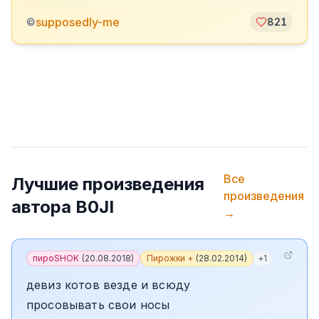
supposedly-me
©
821
Все
Лучшие произведения
произведения
автора
B0JI
→
пироSHOK
(
20.08.2018
)
Пирожки +
(
28.02.2014
)
+
1
девиз котов везде и всюду
просовывать свои носы