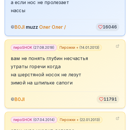
а если нос не пролезает
нассы
B0JI
muzz
Олег Олег /
©
16046
пироSHOK
(
27.08.2018
)
Пирожки +
(
14.01.2013
)
вам не понять глубин несчастья
утраты горечи когда
на шерстяной носок не лезут
зимой на шпильке сапоги
B0JI
©
11791
пироSHOK
(
07.04.2014
)
Пирожки +
(
22.01.2013
)