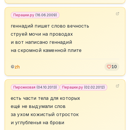
Перашки.ру
(
16.06.2009
)
геннадий пишет слово вечность
струей мочи на проводах
и вот написано геннадий
на скромной каменной плите
zh
©
10
Пирожковая
(
04.10.2013
)
Перашки.ру
(
02.02.2012
)
есть части тела для которых
ещё не выдумали слов
за ухом кожистый отросток
и углубленья на брови