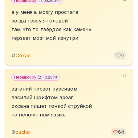
Перашки.ру
(
12.05.2004
)
а у меня в мозгу простата
когда трясу я головой
там что то твёрдое как камень
терзает мозг мой изнутри
Сохас
©
0
Перашки.ру
(
21.10.2011
)
евгений писает курсивом
василий шрифтом ареал
оксана пишет тонкой струйкой
на непонятном языке
bucho
©
64