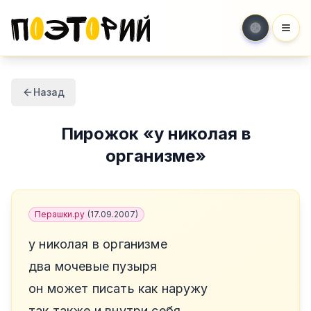
Мен
Назад
Пирожок
«
у николая в
организме
»
Перашки.ру
(
17.09.2007
)
у николая в организме
два мочевые пузыря
он может писать как наружу
так также и внутри себя