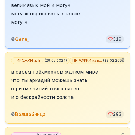
велик язык мой и могуч
могу ж нарисовать а также
могу ч
Gena_
©
319
ПИРОЖКИ из Б...
(
29.05.2024
)
ПИРОЖКИ из Б...
(
23.02.2022
)
+
2
в своём трёхмерном жалком мире
что ты аркадий можешь знать
о ритме линий точек пятен
и о бескрайности холста
Волшебница
©
293