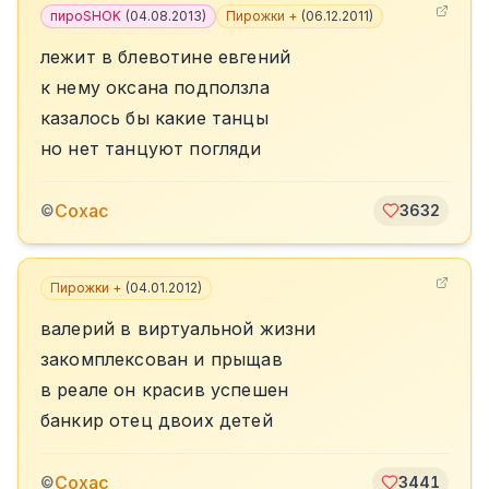
пироSHOK
(
04.08.2013
)
Пирожки +
(
06.12.2011
)
лежит в блевотине евгений
к нему оксана подползла
казалось бы какие танцы
но нет танцуют погляди
Сохас
©
3632
Пирожки +
(
04.01.2012
)
валерий в виртуальной жизни
закомплексован и прыщав
в реале он красив успешен
банкир отец двоих детей
Сохас
©
3441