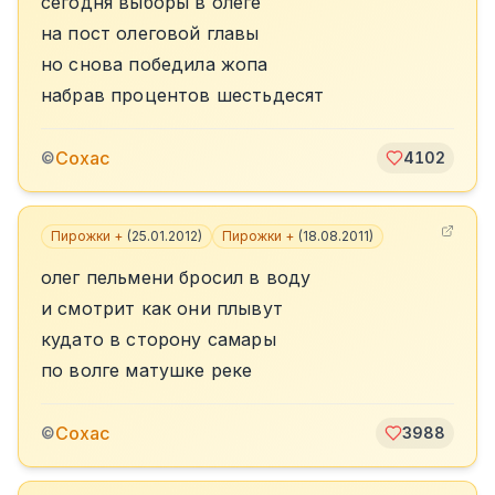
сегодня выборы в олеге
на пост олеговой главы
но снова победила жопа
набрав процентов шестьдесят
Сохас
©
4102
Пирожки +
(
25.01.2012
)
Пирожки +
(
18.08.2011
)
олег пельмени бросил в воду
и смотрит как они плывут
кудато в сторону самары
по волге матушке реке
Сохас
©
3988