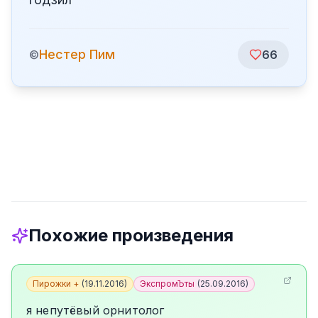
️Нестер Пим
©
66
Похожие произведения
Пирожки +
(
19.11.2016
)
ЭкспромЪты
(
25.09.2016
)
я непутёвый орнитолог