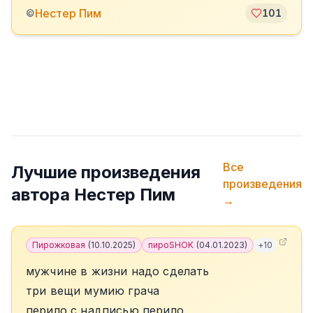
️Нестер Пим
©
101
Все
Лучшие произведения
произведения
автора
️Нестер Пим
→
Пирожковая
(
10.10.2025
)
пироSHOK
(
04.01.2023
)
+
10
мужчине в жизни надо сделать
три вещи мумию грача
перило с надписью перило