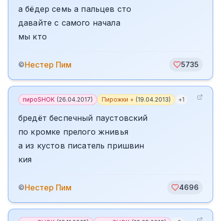
а бёдер семь а пальцев сто
давайте с самого начала
мы кто
️Нестер Пим
©
5735
пироSHOK
(
26.04.2017
)
Пирожки +
(
19.04.2013
)
+
1
бредёт беспечный паустовский
по кромке прелого жнивья
а из кустов писатель пришвин
кия
️Нестер Пим
©
4696