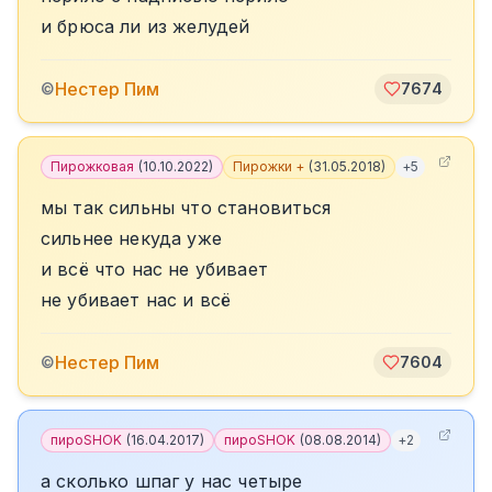
и брюса ли из желудей
️Нестер Пим
©
7674
Пирожковая
(
10.10.2022
)
Пирожки +
(
31.05.2018
)
+
5
мы так сильны что становиться
сильнее некуда уже
и всё что нас не убивает
не убивает нас и всё
️Нестер Пим
©
7604
пироSHOK
(
16.04.2017
)
пироSHOK
(
08.08.2014
)
+
2
а сколько шпаг у нас четыре