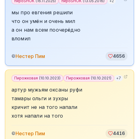
пироSHOK
(
16.11.2025
)
пироSHOK
(
13.05.2016
)
+
2
мы про евгения решили
что он умён и очень мил
а он нам всем поочерёдно
вломил
️Нестер Пим
©
4656
Пирожковая
(
10.10.2023
)
Пирожковая
(
10.10.2021
)
+
7
артур мужьям оксаны руфи
тамары ольги и зухры
кричит не на того напали
хотя напали на того
️Нестер Пим
©
4416