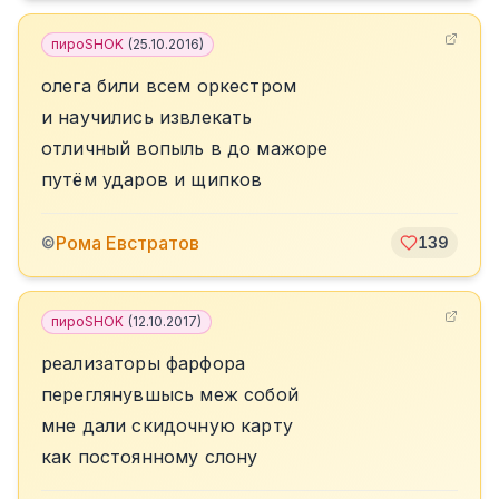
пироSHOK
(
25.10.2016
)
олега били всем оркестром
и научились извлекать
отличный вопыль в до мажоре
путём ударов и щипков
Рома Евстратов
©
139
пироSHOK
(
12.10.2017
)
реализаторы фарфора
переглянувшысь меж собой
мне дали скидочную карту
как постоянному слону