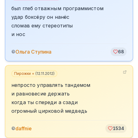
был глеб отважным программистом
удар боксёру он нанёс
сломав ему стереотипы
и нос
Ольга Ступина
©
68
Пирожки +
(
12.11.2012
)
непросто управлять тандемом
и равновесие держать
когда ты спереди а сзади
огромный цирковой медведь
daffnie
©
1534