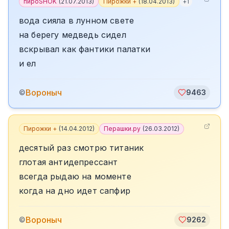
пироSHOK
(
21.07.2013
)
Пирожки +
(
18.04.2013
)
+
1
вода сияла в лунном свете
на берегу медведь сидел
вскрывал как фантики палатки
и ел
Вороныч
©
9463
Пирожки +
(
14.04.2012
)
Перашки.ру
(
26.03.2012
)
десятый раз смотрю титаник
глотая антидепрессант
всегда рыдаю на моменте
когда на дно идет сапфир
Вороныч
©
9262