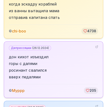
когда эскадру кораблей
из ванны вытащила мама
отправив капитана спать
chi-boo
©
4738
Депрессяшки
(
26.12.2024
)
дон кихот изъездил
горы с далями
росинант свалился
вверх педалями
Муррр
©
205