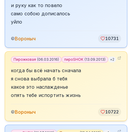
и руку как то повело
само собою дописалось
уйло
Вороныч
©
10731
Пирожковая
(
06.03.2016
)
пироSHOK
(
13.09.2013
)
+
2
когда бы всё начать сначала
я снова выбрала б тебя
какое это наслажденье
опять тебе испортить жизнь
Вороныч
©
10722