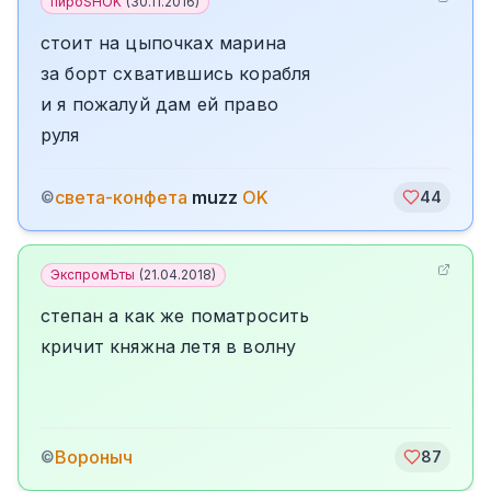
пироSHOK
(
30.11.2016
)
стоит на цыпочках марина
за борт схватившись корабля
и я пожалуй дам ей право
руля
света-конфета
muzz
OK
©
44
ЭкспромЪты
(
21.04.2018
)
степан а как же поматросить
кричит княжна летя в волну
Вороныч
©
87