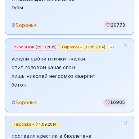
губы
Вороныч
©
29773
пироSHOK
(
25.10.2015
)
Пирожки +
(
31.05.2014
)
+
2
уснули рыбки птички пчёлки
спит головой качая слон
лишь николай негромко сверлит
бетон
Вороныч
©
16905
Пирожки +
(
14.09.2014
)
поставил крестик в бюллетене