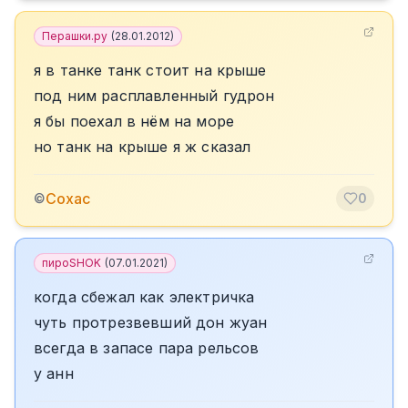
Перашки.ру
(
28.01.2012
)
я в танке танк стоит на крыше
под ним расплавленный гудрон
я бы поехал в нём на море
но танк на крыше я ж сказал
Сохас
©
0
пироSHOK
(
07.01.2021
)
когда сбежал как электричка
чуть протрезвевший дон жуан
всегда в запасе пара рельсов
у анн