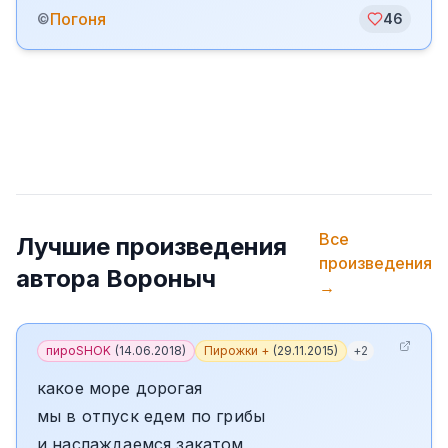
Погоня
©
46
Все
Лучшие произведения
произведения
автора
Вороныч
→
пироSHOK
(
14.06.2018
)
Пирожки +
(
29.11.2015
)
+
2
какое море дорогая
мы в отпуск едем по грибы
и наслаждаемся закатом