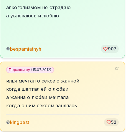
алкоголизмом не страдаю
а увлекаюсь и люблю
bespamiatnyh
©
907
Перашки.ру
(
15.07.2012
)
илья мечтал о сексе с жанной
когда шептал ей о любви
а жанна о любви мечтала
когда с ним сексом занялась
kingpest
©
52