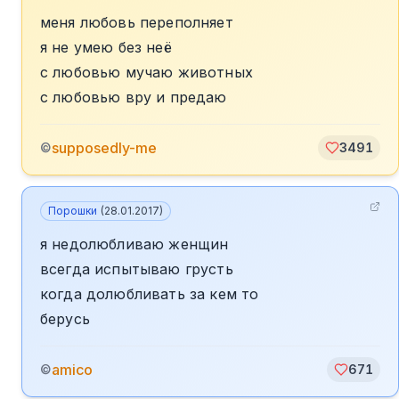
меня любовь переполняет
я не умею без неё
с любовью мучаю животных
с любовью вру и предаю
supposedly-me
©
3491
Порошки
(
28.01.2017
)
я недолюбливаю женщин
всегда испытываю грусть
когда долюбливать за кем то
берусь
amico
©
671