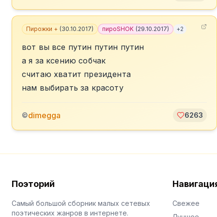
Пирожки +
(
30.10.2017
)
пироSHOK
(
29.10.2017
)
+
2
вот вы все путин путин путин
а я за ксению собчак
считаю хватит президента
нам выбирать за красоту
dimegga
©
6263
Поэторий
Навигаци
Самый большой сборник малых сетевых
Свежее
поэтических жанров в интернете.
Лучшее