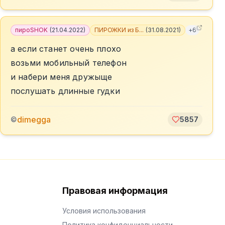
пироSHOK
(
21.04.2022
)
ПИРОЖКИ из Б...
(
31.08.2021
)
+
6
а если станет очень плохо
возьми мобильный телефон
и набери меня дружыще
послушать длинные гудки
dimegga
©
5857
Правовая информация
Условия использования
Политика конфиденциальности