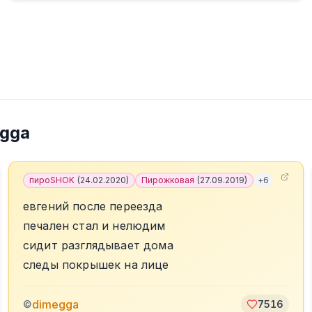
egga
пироSHOK
(
24.02.2020
)
Пирожковая
(
27.09.2019
)
+
6
евгений после переезда
печален стал и нелюдим
сидит разглядывает дома
следы покрышек на лице
dimegga
©
7516