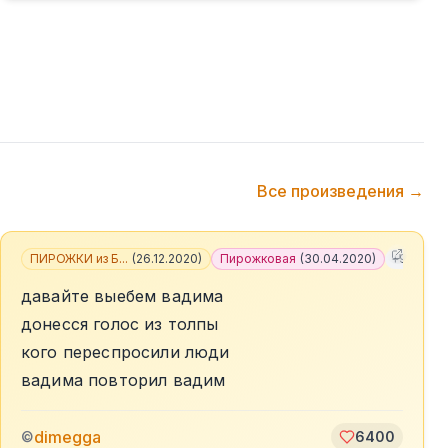
Все произведения →
ПИРОЖКИ из Б...
(
26.12.2020
)
Пирожковая
(
30.04.2020
)
+
9
давайте выебем вадима
донесся голос из толпы
кого переспросили люди
вадима повторил вадим
dimegga
©
6400