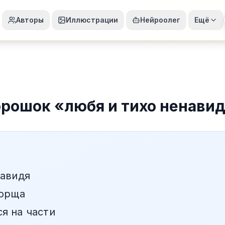
Авторы
Иллюстрации
Нейроолег
Ещё
орошок
«
любя и тихо ненави
навидя
борща
я на части