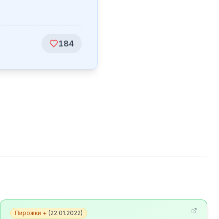
184
Пирожки +
(
22.01.2022
)