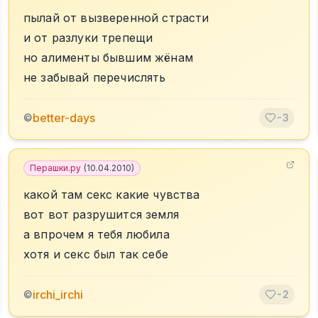
пылай от вызверенной страсти
и от разлуки трепещи
но алименты бывшим жёнам
не забывай перечислять
better-days
©
-3
Перашки.ру
(
10.04.2010
)
какой там секс какие чувства
вот вот разрушится земля
а впрочем я тебя любила
хотя и секс был так себе
irchi_irchi
©
-2