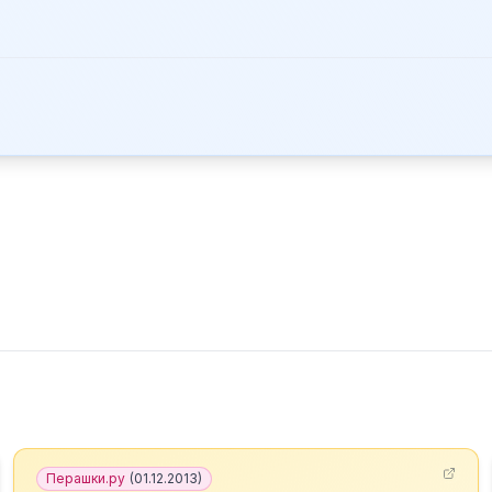
Перашки.ру
(
01.12.2013
)