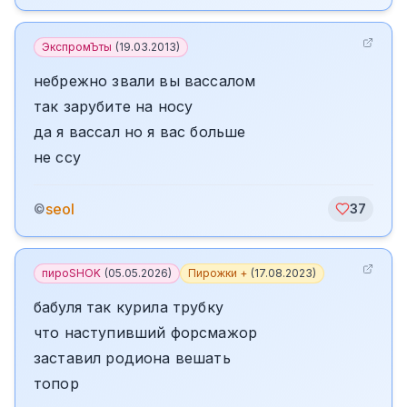
ЭкспромЪты
(
19.03.2013
)
небрежно звали вы вассалом
так зарубите на носу
да я вассал но я вас больше
не ссу
seol
©
37
пироSHOK
(
05.05.2026
)
Пирожки +
(
17.08.2023
)
бабуля так курила трубку
что наступивший форсмажор
заставил родиона вешать
топор