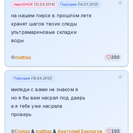
пироSHOK
(
12.03.2014
)
Порошки
(
14.07.2012
)
на нашем пирсе в прошлом лете
хранят шагов твоих следы
ультрамариновые складки
воды
mattias
©
200
Порошки
(
19.04.2012
)
миледи с вами не знаком я
но я бы вам насрал под дверь
а я тебе уже насрала
проверь
Enotas
&
mattias
&
Анатолий Баклагов
©
193