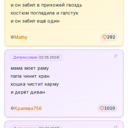
и он забил в прихожей гвоздь
костюм погладила и галстук
и он забил ещё один
Mathy
©
292
Депрессяшки
(
22.05.2024
)
мама моет раму
папа чинит кран
кошка чистит карму
и дерёт диван
Крапива756
©
1010