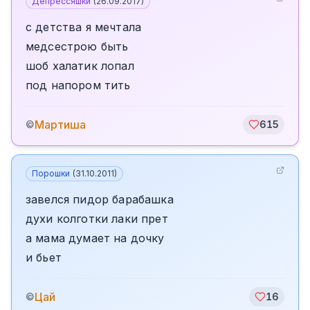
Депрессяшки
(
26.09.2017
)
с детства я мечтала
медсестрою быть
шоб халатик лопал
под напором тить
Мартиша
©
615
Порошки
(
31.10.2011
)
завелся пидор барабашка
духи колготки лаки прет
а мама думает на дочку
и бьет
Цай
©
16