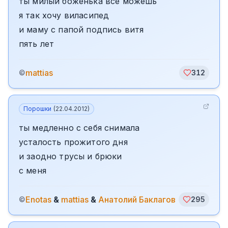
ты милый боженька все можешь
я так хочу виласипед
и маму с папой подпись витя
пять лет
mattias
©
312
Порошки
(
22.04.2012
)
ты медленно с себя снимала
усталость прожитого дня
и заодно трусы и брюки
с меня
Enotas
&
mattias
&
Анатолий Баклагов
©
295