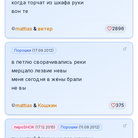
когда торчат из шкафа руки
вон те
mattias
&
ветер
©
2896
Порошки
(
17.09.2012
)
в петлю сворачивались реки
мерцало лезвие невы
меня сегодня в жёны брали
не вы
mattias
&
Кошкин
©
375
пироSHOK
(
17.12.2015
)
Порошки
(
11.09.2012
)