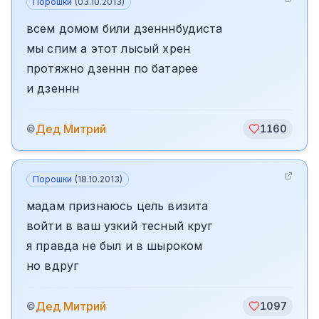
Порошки
(
03.10.2013
)
всем домом били дзенннбудиста
мы спим а этот лысый хрен
протяжно дзеннн по батарее
и дзеннн
Дед Митрий
©
1160
Порошки
(
18.10.2013
)
мадам признаюсь цель визита
войти в ваш узкий тесный круг
я правда не был и в шыроком
но вдруг
Дед Митрий
©
1097