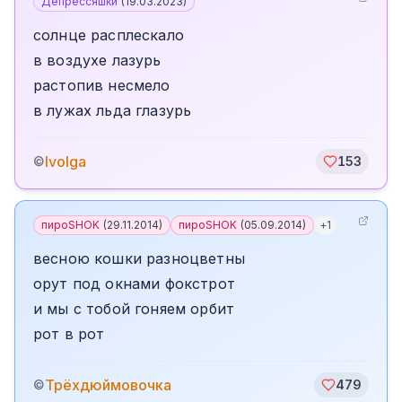
Депрессяшки
(
19.03.2023
)
солнце расплескало
в воздухе лазурь
растопив несмело
в лужах льда глазурь
Ivolga
©
153
пироSHOK
(
29.11.2014
)
пироSHOK
(
05.09.2014
)
+
1
весною кошки разноцветны
орут под окнами фокстрот
и мы с тобой гоняем орбит
рот в рот
️Трёхдюймовочка
©
479