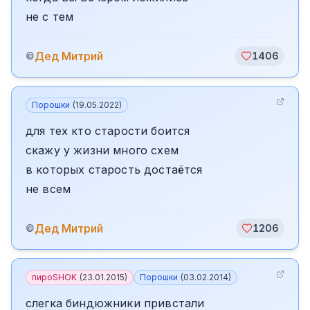
не с тем
Дед Митрий
©
1406
Порошки
(
19.05.2022
)
для тех кто старости боится
скажу у жизни много схем
в которых старость достаётся
не всем
Дед Митрий
©
1206
пироSHOK
(
23.01.2015
)
Порошки
(
03.02.2014
)
слегка биндюжники привстали