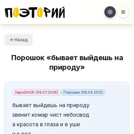
Мен
Назад
Порошок
«
бывает выйдешь на
природу
»
пироSHOK
(
09.07.2026
)
Порошки
(
06.04.2012
)
бывает выйдешь на природу
звенит комар чист небосвод
а красота в глаза и в уши
и в рот