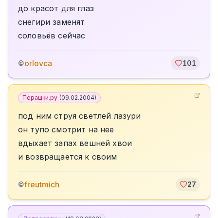
до красот для глаз
снегири заменят
соловьёв сейчас
orlovca
©
101
Перашки.ру
(
09.02.2004
)
под ним струя светлей лазури
он тупо смотрит на нее
вдыхает запах вешней хвои
и возвращается к своим
freutmich
©
27