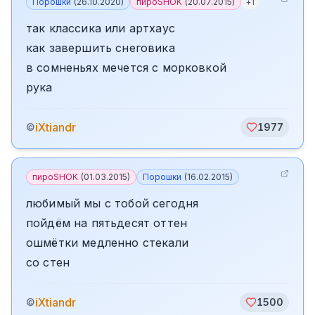
Порошки
(
26.10.2020
)
пироSHOK
(
20.07.2015
)
+
1
так классика или артхаус
как завершить снеговика
в сомненьях мечется с морковкой
рука
iXtiandr
©
1977
пироSHOK
(
01.03.2015
)
Порошки
(
16.02.2015
)
любимый мы с тобой сегодня
пойдём на пятьдесят оттен
ошмётки медленно стекали
со стен
iXtiandr
©
1500