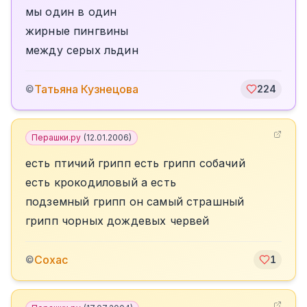
мы один в один
жирные пингвины
между серых льдин
Татьяна Кузнецова
©
224
Перашки.ру
(
12.01.2006
)
есть птичий грипп есть грипп собачий
есть крокодиловый а есть
подземный грипп он самый страшный
грипп чорных дождевых червей
Сохас
©
1