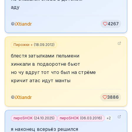
аду
iXtiandr
©
4267
Пирожки +
(
18.09.2012
)
блестя затылками пельмени
хинкали в подворотне бьют
но чу вдруг тот что был на стрёме
кричит атас идут манты
iXtiandr
©
3886
пироSHOK
(
24.10.2025
)
пироSHOK
(
06.03.2016
)
+
2
я наконец всерьёз решился