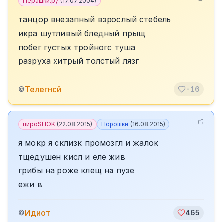
Перашки.ру
(
17.07.2004
)
танцор внезапный взрослый стебель
икра шутливый бледный прыщ
побег густых тройного туша
разруха хитрый толстый лязг
Телегной
©
-16
пироSHOK
(
22.08.2015
)
Порошки
(
16.08.2015
)
я мокр я склизк промозгл и жалок
тщедушен кисл и еле жив
грибы на роже клещ на пузе
ежи в
Идиот
©
465