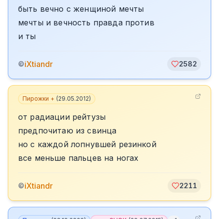
быть вечно с женщиной мечты
мечты и вечность правда против
и ты
iXtiandr
©
2582
Пирожки +
(
29.05.2012
)
от радиации рейтузы
предпочитаю из свинца
но с каждой лопнувшей резинкой
все меньше пальцев на ногах
iXtiandr
©
2211