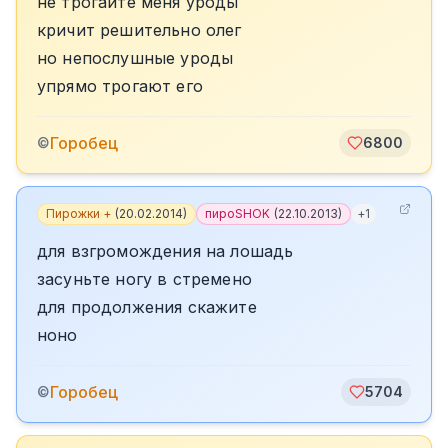
не трогайте меня уроды
кричит решительно олег
но непослушные уроды
упрямо трогают его
Горобец
©
6800
Пирожки +
(
20.02.2014
)
пироSHOK
(
22.10.2013
)
+
1
для взгромождения на лошадь
засуньте ногу в стремено
для продолжения скажите
ноно
Горобец
©
5704