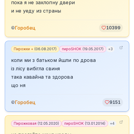
пока я не захлопну двери
и не уеду из страны
Горобец
©
10399
Пирожки +
(
06.08.2017
)
пироSHOK
(
19.05.2017
)
+
3
коли ми з батьком йшли по дрова
із лісу вибігла свиня
така кавайна та здорова
що ня
Горобец
©
9151
Пирожковая
(
12.05.2020
)
пироSHOK
(
13.01.2014
)
+
4