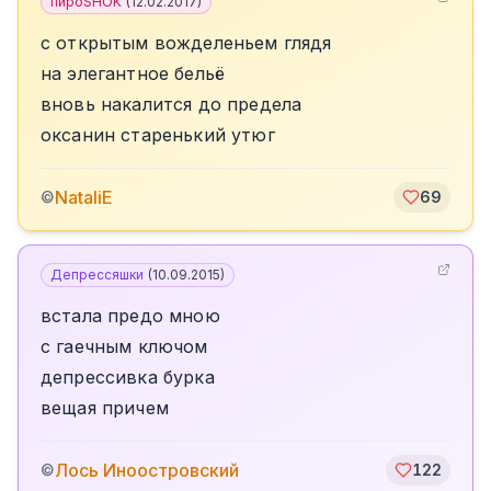
пироSHOK
(
12.02.2017
)
с открытым вожделеньем глядя
на элегантное бельё
вновь накалится до предела
оксанин старенький утюг
NataliE
©
69
Депрессяшки
(
10.09.2015
)
встала предо мною
с гаечным ключом
депрессивка бурка
вещая причем
Лось Иноостровский
©
122