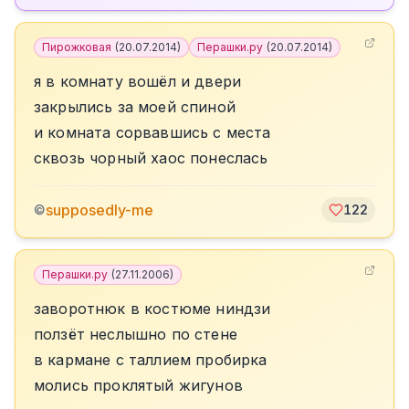
Пирожковая
(
20.07.2014
)
Перашки.ру
(
20.07.2014
)
я в комнату вошёл и двери
закрылись за моей спиной
и комната сорвавшись с места
сквозь чорный хаос понеслась
supposedly-me
©
122
Перашки.ру
(
27.11.2006
)
заворотнюк в костюме ниндзи
ползёт неслышно по стене
в кармане с таллием пробирка
молись проклятый жигунов