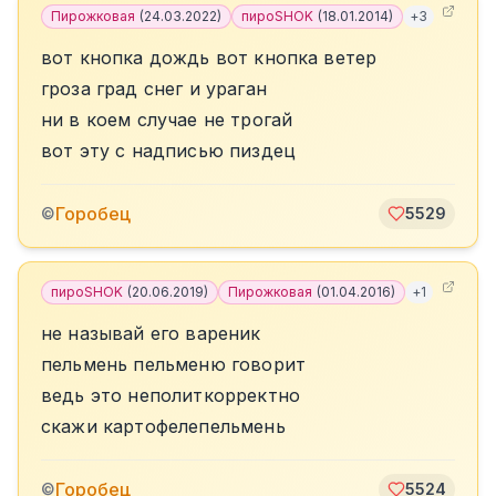
Пирожковая
(
24.03.2022
)
пироSHOK
(
18.01.2014
)
+
3
вот кнопка дождь вот кнопка ветер
гроза град снег и ураган
ни в коем случае не трогай
вот эту с надписью пиздец
Горобец
©
5529
пироSHOK
(
20.06.2019
)
Пирожковая
(
01.04.2016
)
+
1
не называй его вареник
пельмень пельменю говорит
ведь это неполиткорректно
скажи картофелепельмень
Горобец
©
5524