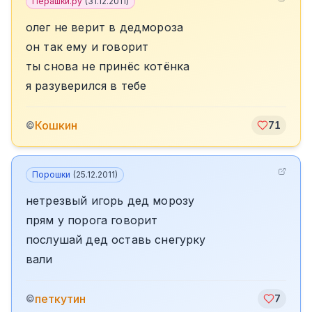
Перашки.ру
(
31.12.2011
)
олег не верит в дедмороза
он так ему и говорит
ты снова не принёс котёнка
я разуверился в тебе
Кошкин
©
71
Порошки
(
25.12.2011
)
нетрезвый игорь дед морозу
прям у порога говорит
послушай дед оставь снегурку
вали
петкутин
©
7