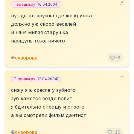
Перашки.ру
(
16.04.2004
)
ну где же кружка где же кружка
должно уж скоро веселей
и няня милая старушка
наощупь тоже ничего
суворова
©
-8
Перашки.ру
(
21.04.2004
)
сижу я в кресле у зубного
зуб кажется везде болит
я бдительно спрошу и строго
а вы смотрели фильм дантист
суворова
©
-10