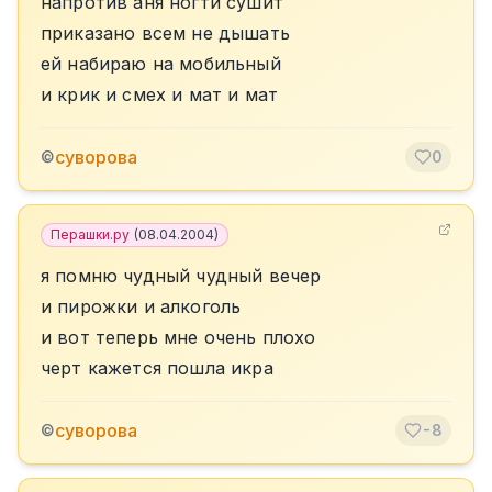
напротив аня ногти сушит
приказано всем не дышать
ей набираю на мобильный
и крик и смех и мат и мат
суворова
©
0
Перашки.ру
(
08.04.2004
)
я помню чудный чудный вечер
и пирожки и алкоголь
и вот теперь мне очень плохо
черт кажется пошла икра
суворова
©
-8