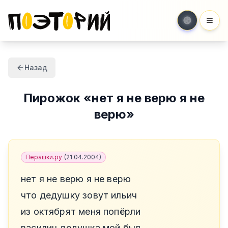
Мен
Назад
Пирожок
«
нет я не верю я не
верю
»
Перашки.ру
(
21.04.2004
)
нет я не верю я не верю
что дедушку зовут ильич
из октябрят меня попёрли
василич дедушка мой был