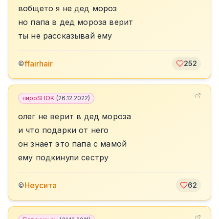
вобщето я не дед мороз
но папа в дед мороза верит
ты не рассказывай ему
ffairhair
©
252
пироSHOK
(
26.12.2022
)
олег не верит в дед мороза
и что подарки от него
он знает это папа с мамой
ему подкинули сестру
Неусита
©
62