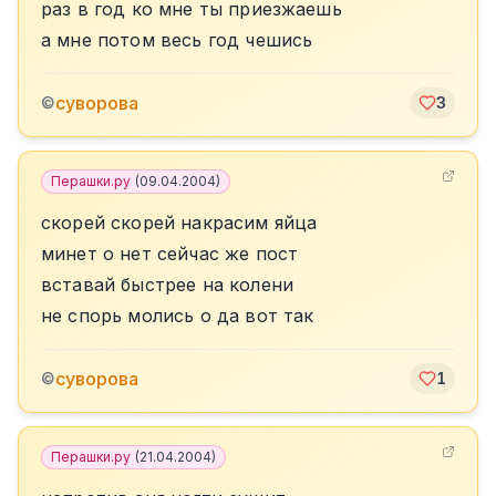
раз в год ко мне ты приезжаешь
а мне потом весь год чешись
суворова
©
3
Перашки.ру
(
09.04.2004
)
скорей скорей накрасим яйца
минет о нет сейчас же пост
вставай быстрее на колени
не спорь молись о да вот так
суворова
©
1
Перашки.ру
(
21.04.2004
)