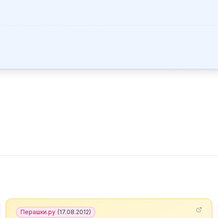
Перашки.ру
(
17.08.2012
)