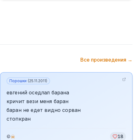
Все произведения →
Порошки
(
25.11.2011
)
евгений оседлал барана
кричит вези меня баран
баран не едет видно сорван
стопкран
☠
©
18