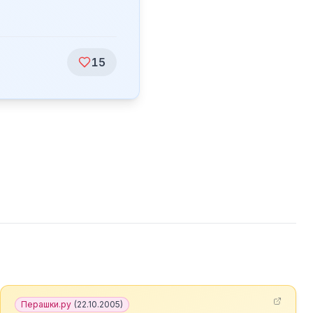
15
Перашки.ру
(
22.10.2005
)