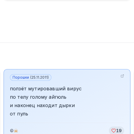
Порошки
(
25.11.2011
)
ползёт мутировавший вирус
по телу голому айгюль
и наконец находит дырки
от пуль
☠
©
19