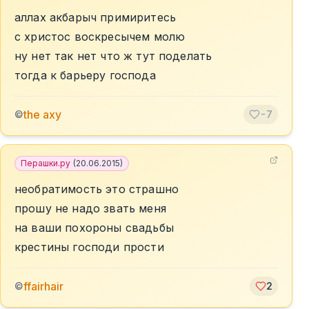
аллах акбарыч примиритесь
с христос воскресычем молю
ну нет так нет что ж тут поделать
тогда к барьеру господа
the axy
©
-7
Перашки.ру
(
20.06.2015
)
необратимость это страшно
прошу не надо звать меня
на ваши похороны свадьбы
крестины господи прости
ffairhair
©
2