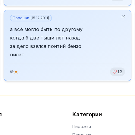
Порошки
(
15.12.2011
)
а всё могло быть по другому
когда б две тыщи лет назад
за дело взялся понтий бензо
пилат
☠
©
12
я
Категории
Пирожки
Порошки