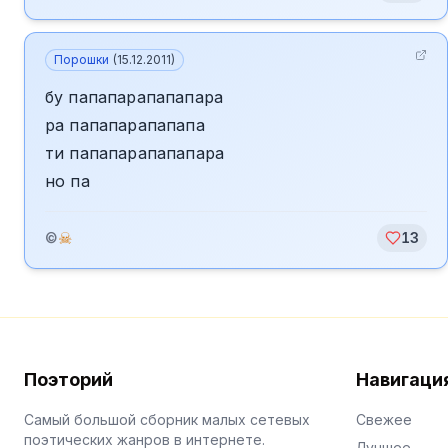
Порошки
(
15.12.2011
)
бу папапарапапапара
ра папапарапапапа
ти папапарапапапара
но па
☠
©
13
Поэторий
Навигаци
Самый большой сборник малых сетевых
Свежее
поэтических жанров в интернете.
Лучшее