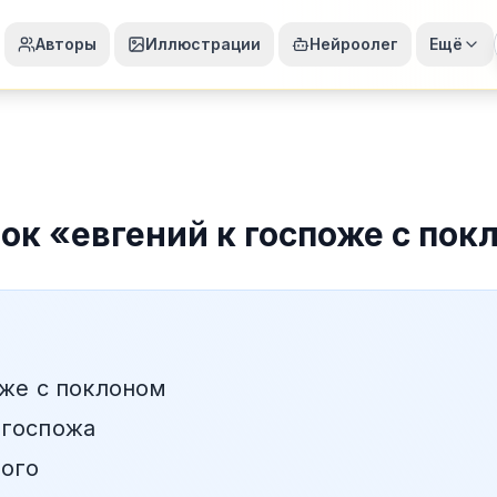
Авторы
Иллюстрации
Нейроолег
Ещё
ок
«
евгений к госпоже с пок
оже с поклоном
 госпожа
ого