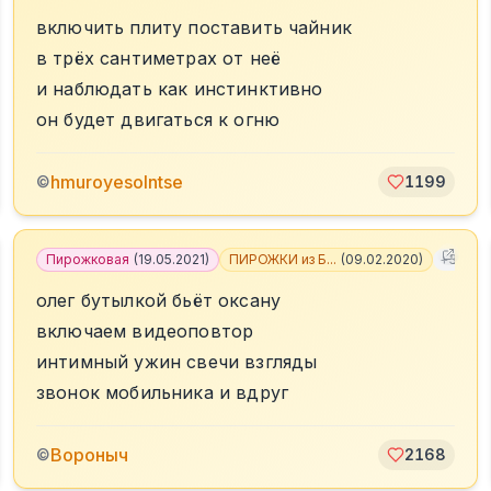
включить плиту поставить чайник
в трёх сантиметрах от неё
и наблюдать как инстинктивно
он будет двигаться к огню
hmuroyesolntse
©
1199
Пирожковая
(
19.05.2021
)
ПИРОЖКИ из Б...
(
09.02.2020
)
+
3
олег бутылкой бьёт оксану
включаем видеоповтор
интимный ужин свечи взгляды
звонок мобильника и вдруг
Вороныч
©
2168