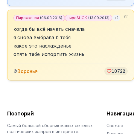
Пирожковая
(
06.03.2016
)
пироSHOK
(
13.09.2013
)
+
2
когда бы всё начать сначала
я снова выбрала б тебя
какое это наслажденье
опять тебе испортить жизнь
Вороныч
©
10722
Поэторий
Навигаци
Самый большой сборник малых сетевых
Свежее
поэтических жанров в интернете.
Лучшее