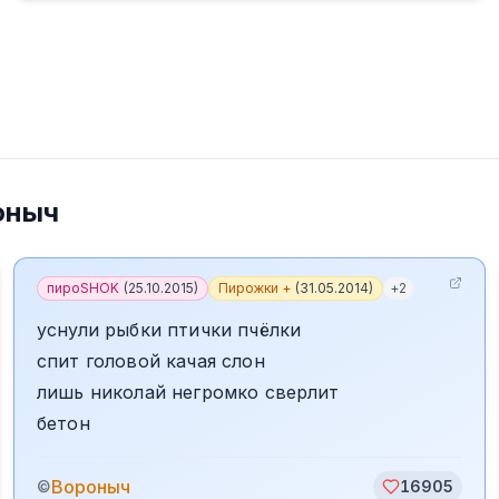
оныч
пироSHOK
(
25.10.2015
)
Пирожки +
(
31.05.2014
)
+
2
уснули рыбки птички пчёлки
спит головой качая слон
лишь николай негромко сверлит
бетон
Вороныч
©
16905