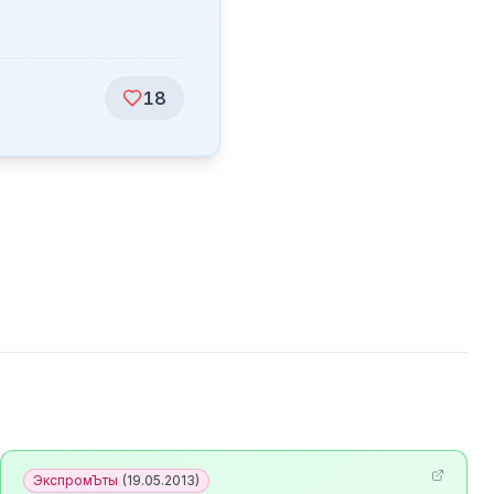
18
ЭкспромЪты
(
19.05.2013
)