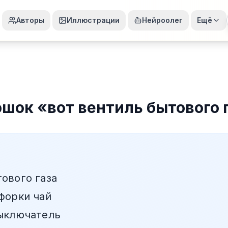
Авторы
Иллюстрации
Нейроолег
Ещё
ошок
«
вот вентиль бытового 
тового газа
мфорки чай
выключатель