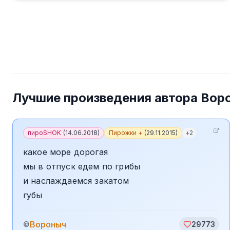
Лучшие произведения автора
Вор
пироSHOK
(
14.06.2018
)
Пирожки +
(
29.11.2015
)
+
2
какое море дорогая
мы в отпуск едем по грибы
и наслаждаемся закатом
губы
Вороныч
©
29773