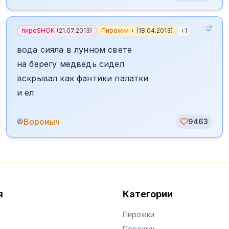
пироSHOK
(
21.07.2013
)
Пирожки +
(
18.04.2013
)
+
1
вода сияла в лунном свете
на берегу медведь сидел
вскрывал как фантики палатки
и ел
Вороныч
©
9463
я
Категории
Пирожки
Порошки