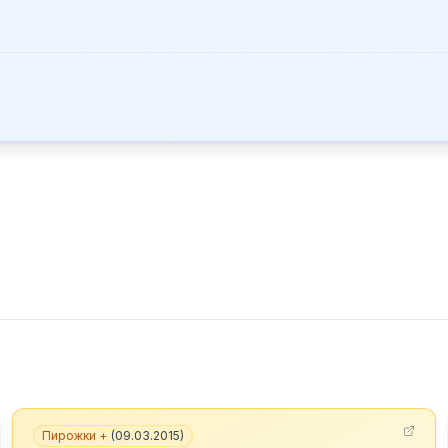
Пирожки +
(
09.03.2015
)