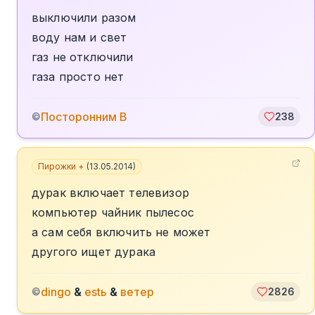
выключили разом
воду нам и свет
газ не отключили
газа просто нет
Посторонним В
©
238
Пирожки +
(
13.05.2014
)
дурак включает телевизор
компьютер чайник пылесос
а сам себя включить не может
другого ищет дурака
dingo
&
estь
&
ветер
©
2826