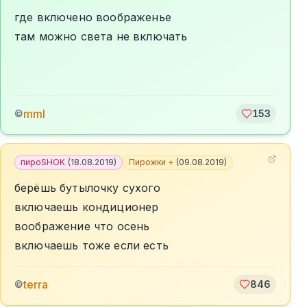
где включено воображенье
там можно света не включать
mml
©
153
пироSHOK
(
18.08.2019
)
Пирожки +
(
09.08.2019
)
берёшь бутылочку сухого
включаешь кондиционер
воображение что осень
включаешь тоже если есть
terra
©
846