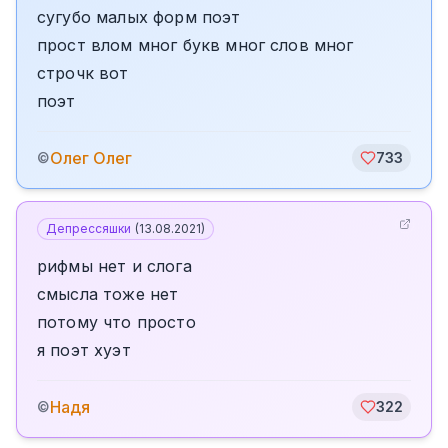
сугубо малых форм поэт
прост влом мног букв мног слов мног
строчк вот
поэт
Олег Олег
©
733
Депрессяшки
(
13.08.2021
)
рифмы нет и слога
смысла тоже нет
потому что просто
я поэт хуэт
Надя
©
322