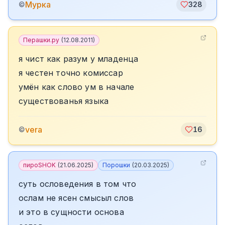
Мурка
©
328
Перашки.ру
(
12.08.2011
)
я чист как разум у младенца
я честен точно комиссар
умён как слово ум в начале
существованья языка
vera
©
16
пироSHOK
(
21.06.2025
)
Порошки
(
20.03.2025
)
суть ословедения в том что
ослам не ясен смысыл слов
и это в сущности основа