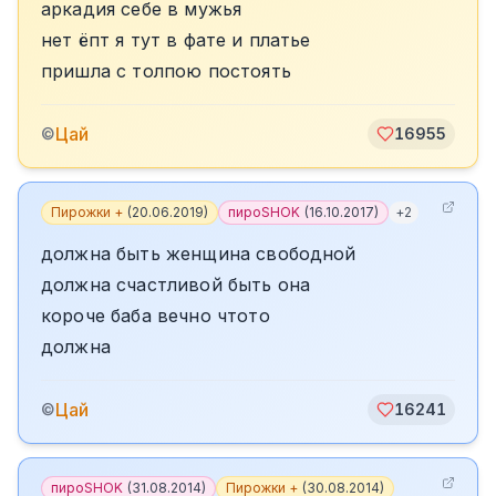
аркадия себе в мужья
нет ёпт я тут в фате и платье
пришла с толпою постоять
Цай
©
16955
Пирожки +
(
20.06.2019
)
пироSHOK
(
16.10.2017
)
+
2
должна быть женщина свободной
должна счастливой быть она
короче баба вечно чтото
должна
Цай
©
16241
пироSHOK
(
31.08.2014
)
Пирожки +
(
30.08.2014
)