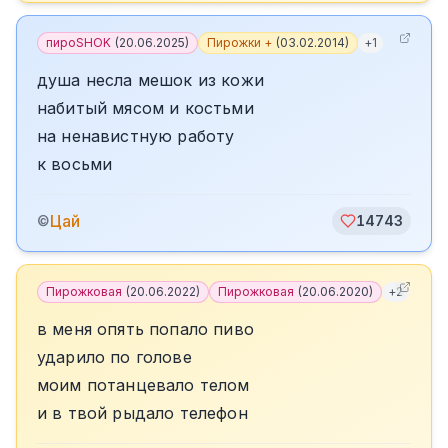
пироSHOK
(
20.06.2025
)
Пирожки +
(
03.02.2014
)
+
1
душа несла мешок из кожи
набитый мясом и костьми
на ненавистную работу
к восьми
Цай
©
14743
Пирожковая
(
20.06.2022
)
Пирожковая
(
20.06.2020
)
+
2
в меня опять попало пиво
ударило по голове
моим потанцевало телом
и в твой рыдало телефон