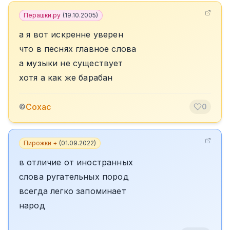
Перашки.ру
(
19.10.2005
)
а я вот искренне уверен
что в песнях главное слова
а музыки не существует
хотя а как же барабан
Сохас
©
0
Пирожки +
(
01.09.2022
)
в отличие от иностранных
слова ругательных пород
всегда легко запоминает
народ