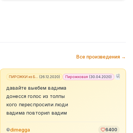
Все произведения →
ПИРОЖКИ из Б...
(
26.12.2020
)
Пирожковая
(
30.04.2020
)
+
9
давайте выебем вадима
донесся голос из толпы
кого переспросили люди
вадима повторил вадим
dimegga
©
6400