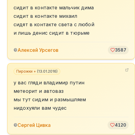
сидит в контакте мальчик дима
сидит в контакте михаил
сидят в контакте света с любой
и лишь денис сидит в тюрьме
Алексей Урсегов
©
3587
Пирожки +
(
13.01.2016
)
у вас гляди владимир путин
метеорит и автоваз
мы тут сидим и размышляем
нидохуяли вам чудес
Сергей Цивка
©
4120