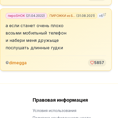
пироSHOK
(
21.04.2022
)
ПИРОЖКИ из Б...
(
31.08.2021
)
+
6
а если станет очень плохо
возьми мобильный телефон
и набери меня дружыще
послушать длинные гудки
dimegga
©
5857
Правовая информация
Условия использования
Политика конфиденциальности