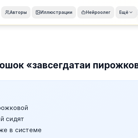
Авторы
Иллюстрации
Нейроолег
Ещё
ошок
«
завсегдатаи пирожко
рожковой
й сидят
же в системе