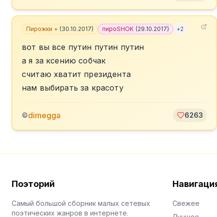
Пирожки +
(
30.10.2017
)
пироSHOK
(
29.10.2017
)
+
2
вот вы все путин путин путин
а я за ксению собчак
считаю хватит президента
нам выбирать за красоту
dimegga
©
6263
Поэторий
Навигаци
Самый большой сборник малых сетевых
Свежее
поэтических жанров в интернете.
Лучшее