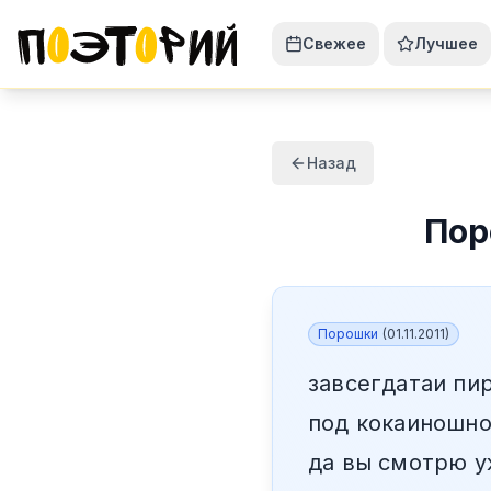
Свежее
Лучшее
Назад
Пор
Порошки
(
01.11.2011
)
завсегдатаи пи
под кокаиношно
да вы смотрю у