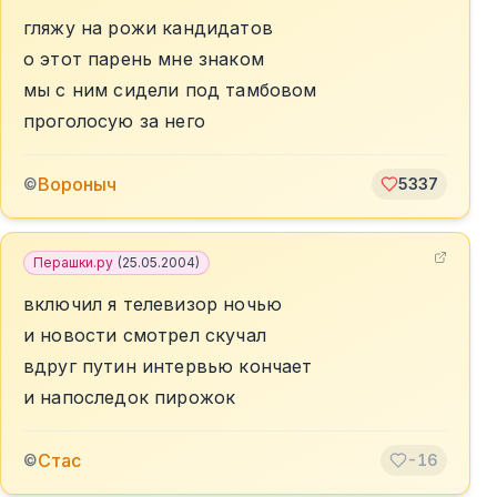
гляжу на рожи кандидатов
о этот парень мне знаком
мы с ним сидели под тамбовом
проголосую за него
Вороныч
©
5337
Перашки.ру
(
25.05.2004
)
включил я телевизор ночью
и новости смотрел скучал
вдруг путин интервью кончает
и напоследок пирожок
Стас
©
-16