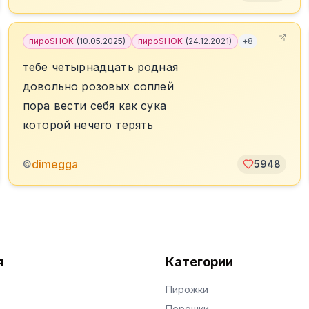
пироSHOK
(
10.05.2025
)
пироSHOK
(
24.12.2021
)
+
8
тебе четырнадцать родная
довольно розовых соплей
пора вести себя как сука
которой нечего терять
dimegga
©
5948
я
Категории
Пирожки
Порошки