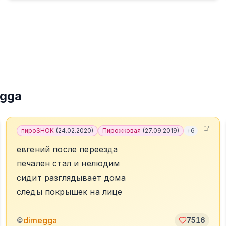
egga
пироSHOK
(
24.02.2020
)
Пирожковая
(
27.09.2019
)
+
6
евгений после переезда
печален стал и нелюдим
сидит разглядывает дома
следы покрышек на лице
dimegga
©
7516