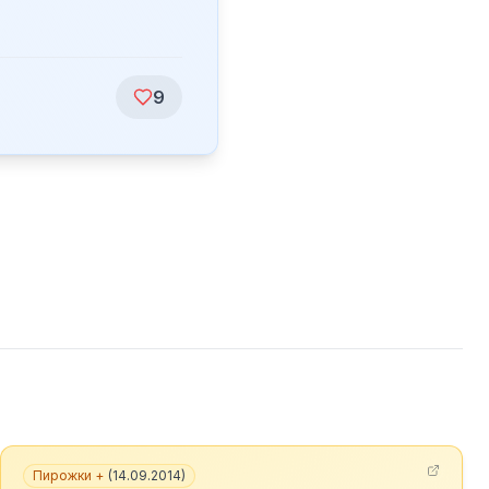
9
Пирожки +
(
14.09.2014
)