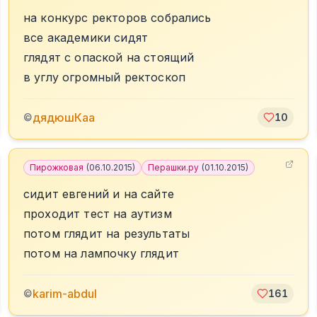
на конкурс ректоров собрались
все академики сидят
глядят с опаской на стоящий
в углу огромный ректоскоп
дядюшКаа
©
10
Пирожковая
(
06.10.2015
)
Перашки.ру
(
01.10.2015
)
сидит евгений и на сайте
проходит тест на аутизм
потом глядит на результаты
потом на лампочку глядит
karim-abdul
©
161