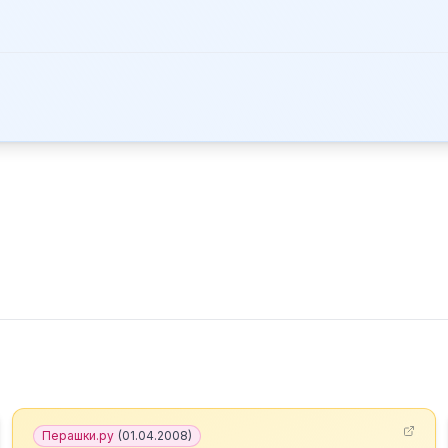
Перашки.ру
(
01.04.2008
)