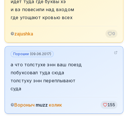
идет туда где буквы хэ
и вэ повесили над входом
где угощают кровью всех
zajushka
©
0
Порошки
(
09.06.2017
)
а что толстухе энн ваш поезд
побуксовал туда сюда
толстуху энн переплывают
суда
Вороныч
muzz
колик
©
155