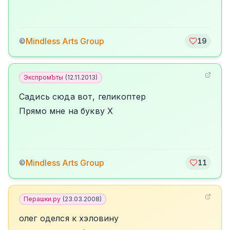
Mindless Arts Group
©
19
ЭкспромЪты
(
12.11.2013
)
Садись сюда вот, геликоптер
Прямо мне на букву Х
Mindless Arts Group
©
11
Перашки.ру
(
23.03.2008
)
олег оделся к хэловину