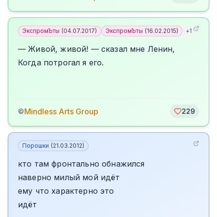
ЭкспромЪты
(
04.07.2017
)
ЭкспромЪты
(
16.02.2015
)
+
1
— Живой, живой! — сказал мне Ленин,
Когда потрогал я его.
Mindless Arts Group
©
229
Порошки
(
21.03.2012
)
кто там фронтально обнажился
наверно милый мой идёт
ему что характерно это
идёт