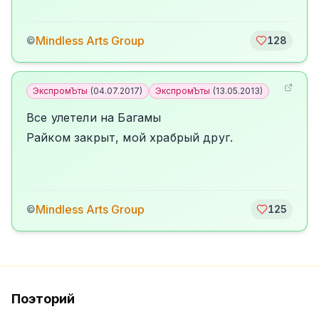
Mindless Arts Group
©
128
ЭкспромЪты
(
04.07.2017
)
ЭкспромЪты
(
13.05.2013
)
Все улетели на Багамы
Райком закрыт, мой храбрый друг.
Mindless Arts Group
©
125
Поэторий