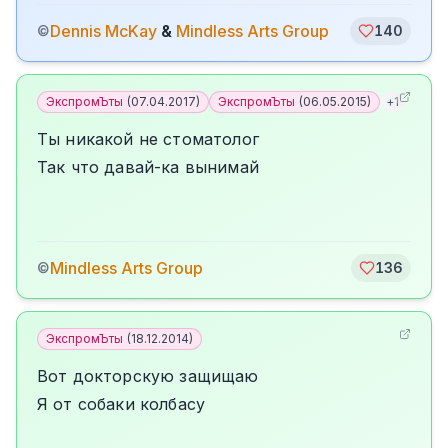
Dennis McKay
&
Mindless Arts Group
©
140
ЭкспромЪты
(
07.04.2017
)
ЭкспромЪты
(
06.05.2015
)
+
1
Ты никакой не стоматолог
Так что давай-ка вынимай
Mindless Arts Group
©
136
ЭкспромЪты
(
18.12.2014
)
Вот докторскую защищаю
Я от собаки колбасу