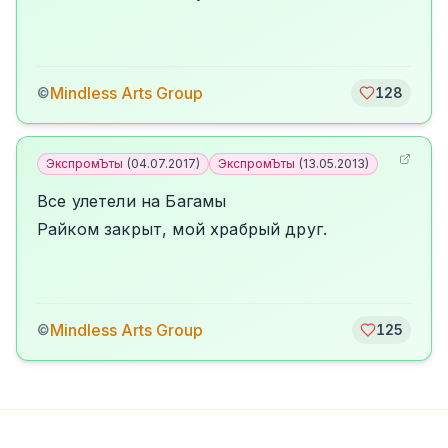
Mindless Arts Group
©
128
ЭкспромЪты
(
04.07.2017
)
ЭкспромЪты
(
13.05.2013
)
Все улетели на Багамы
Райком закрыт, мой храбрый друг.
Mindless Arts Group
©
125