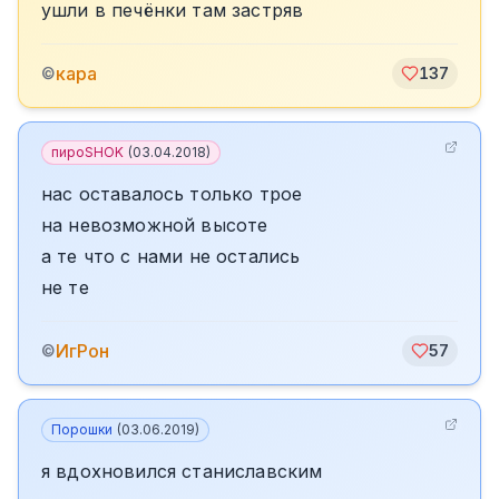
ушли в печёнки там застряв
кара
©
137
пироSHOK
(
03.04.2018
)
нас оставалось только трое
на невозможной высоте
а те что с нами не остались
не те
ИгРон
©
57
Порошки
(
03.06.2019
)
я вдохновился станиславским