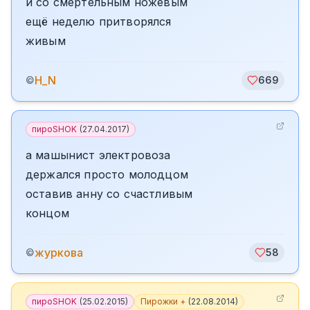
и со смертельным ножевым
ещё неделю притворялся
живым
H_N
©
669
пироSHOK
(
27.04.2017
)
а машынист электровоза
держался просто молодцом
оставив анну со счастливым
концом
журкова
©
58
пироSHOK
(
25.02.2015
)
Пирожки +
(
22.08.2014
)