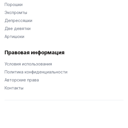
Порошки
Экспромты
Депрессяшки
Две девятки
Артишоки
Правовая информация
Условия использования
Политика конфиденциальности
Авторские права
Контакты
© Поэторий -
2026
•
Хиор
•
hior.ru
Сделано с любовью к малым поэтическим формам