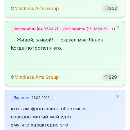
Mindless Arts Group
©
312
ЭкспромЪты
(
04.07.2017
)
ЭкспромЪты
(
16.02.2015
)
+
1
— Живой, живой! — сказал мне Ленин,
Когда потрогал я его.
Mindless Arts Group
©
229
Порошки
(
21.03.2012
)
кто там фронтально обнажился
наверно милый мой идёт
ему что характерно это