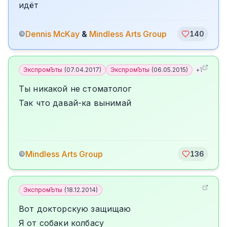
идёт
Dennis McKay
&
Mindless Arts Group
©
140
ЭкспромЪты
(
07.04.2017
)
ЭкспромЪты
(
06.05.2015
)
+
1
Ты никакой не стоматолог
Так что давай-ка вынимай
Mindless Arts Group
©
136
ЭкспромЪты
(
18.12.2014
)
Вот докторскую защищаю
Я от собаки колбасу