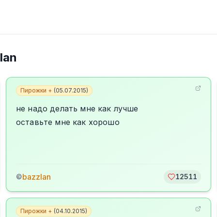
lan
Пирожки +
(
05.07.2015
)
не надо делать мне как лучше
оставьте мне как хорошо
bazzlan
©
12511
Пирожки +
(
04.10.2015
)