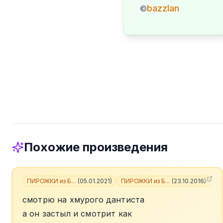
bazzlan
©
Похожие произведения
ПИРОЖКИ из Б...
(
05.01.2021
)
ПИРОЖКИ из Б...
(
23.10.2016
)
+
1
смотрю на хмурого дантиста
а он застыл и смотрит как