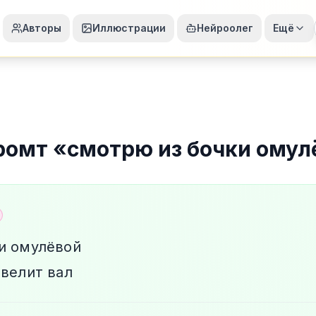
Авторы
Иллюстрации
Нейроолег
Ещё
ромт
«
смотрю из бочки омул
и омулёвой
евелит вал