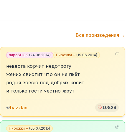
Все произведения →
пироSHOK
(
24.06.2014
)
Пирожки +
(
19.06.2014
)
невеста корчит недотрогу
жених свистит что он не пьёт
родня вовсю под добрых косит
и только гости честно жрут
bazzlan
©
10829
Пирожки +
(
05.07.2015
)