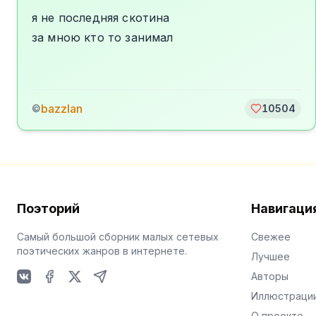
я не последняя скотина
за мною кто то занимал
bazzlan
©
10504
Поэторий
Навигаци
Самый большой сборник малых сетевых
Свежее
поэтических жанров в интернете.
Лучшее
Авторы
VKontakte
Facebook
X
Telegram
Иллюстраци
О проекте