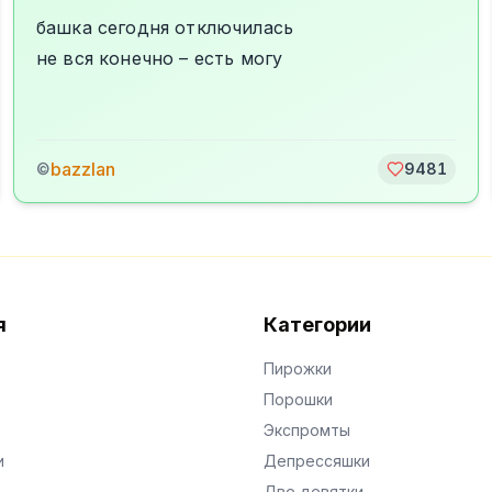
башка сегодня отключилась
не вся конечно – есть могу
bazzlan
©
9481
я
Категории
Пирожки
Порошки
Экспромты
и
Депрессяшки
Две девятки