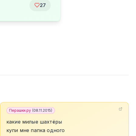
27
Перашки.ру
(
08.11.2015
)
какие милые шахтёры
купи мне папка одного