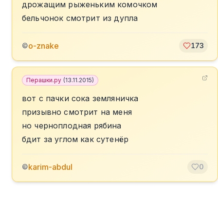
дрожащим рыженьким комочком
бельчонок смотрит из дупла
o-znake
©
173
Перашки.ру
(
13.11.2015
)
вот с пачки сока земляничка
призывно смотрит на меня
но черноплодная рябина
бдит за углом как сутенёр
karim-abdul
©
0