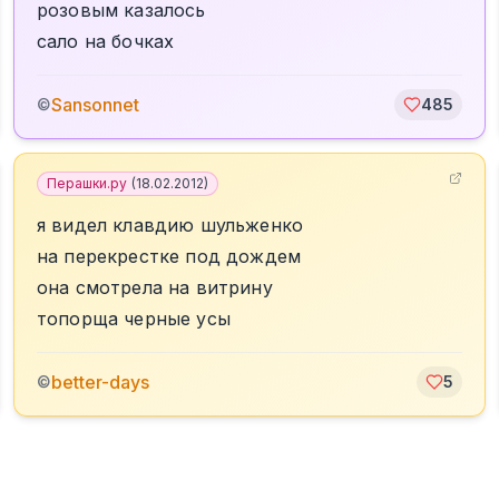
розовым казалось
сало на бочках
Sansonnet
©
485
Перашки.ру
(
18.02.2012
)
я видел клавдию шульженко
на перекрестке под дождем
она смотрела на витрину
топорща черные усы
better-days
©
5