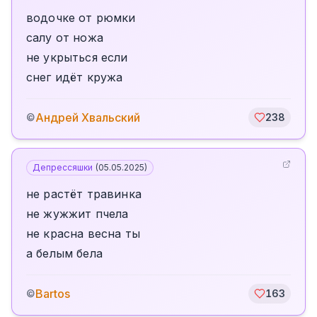
водочке от рюмки
салу от ножа
не укрыться если
снег идёт кружа
Андрей Хвальский
©
238
Депрессяшки
(
05.05.2025
)
не растёт травинка
не жужжит пчела
не красна весна ты
а белым бела
Bartos
©
163