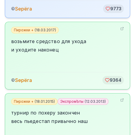
Sерёга
©
9773
Пирожки +
(
18.03.2017
)
возьмите средство для ухода
и уходите наконец
Sерёга
©
9364
Пирожки +
(
18.01.2015
)
ЭкспромЪты
(
12.03.2013
)
турнир по похеру закончен
весь пьедестал привычно наш