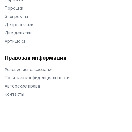
Порошки
Экспромты
Депрессяшки
Две девятки
Артишоки
Правовая информация
Условия использования
Политика конфиденциальности
Авторские права
Контакты
© Поэторий -
2026
•
Хиор
•
hior.ru
Сделано с любовью к малым поэтическим формам