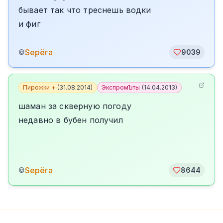
бывает так что треснешь водки
и фиг
Sерёга
©
9039
Пирожки +
(
31.08.2014
)
ЭкспромЪты
(
14.04.2013
)
шаман за скверную погоду
недавно в бубен получил
Sерёга
©
8644