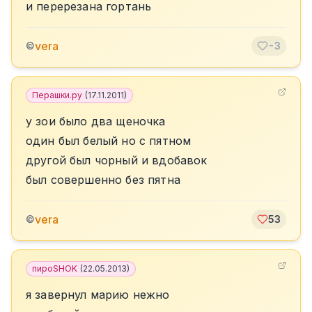
и перерезана гортань
vera
©
-3
Перашки.ру
(
17.11.2011
)
у зои было два щеночка
один был белый но с пятном
другой был чорный и вдобавок
был совершенно без пятна
vera
©
53
пироSHOK
(
22.05.2013
)
я завернул марию нежно