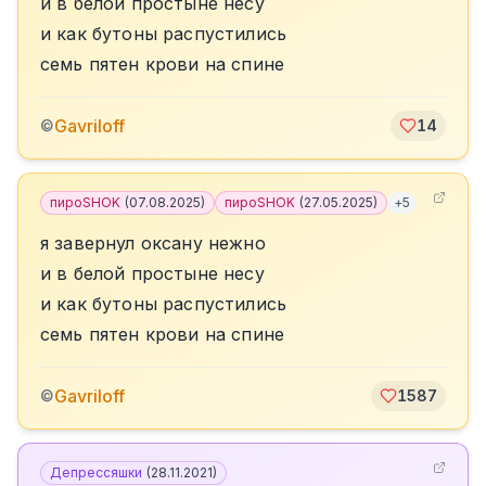
и в белой простыне несу
и как бутоны распустились
семь пятен крови на спине
Gavriloff
©
14
пироSHOK
(
07.08.2025
)
пироSHOK
(
27.05.2025
)
+
5
я завернул оксану нежно
и в белой простыне несу
и как бутоны распустились
семь пятен крови на спине
Gavriloff
©
1587
Депрессяшки
(
28.11.2021
)