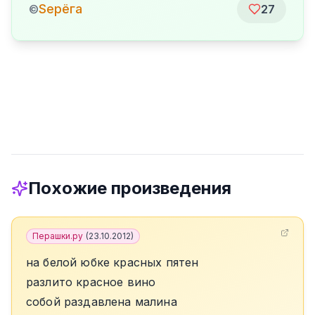
Sерёга
©
27
Похожие произведения
Перашки.ру
(
23.10.2012
)
на белой юбке красных пятен
разлито красное вино
собой раздавлена малина