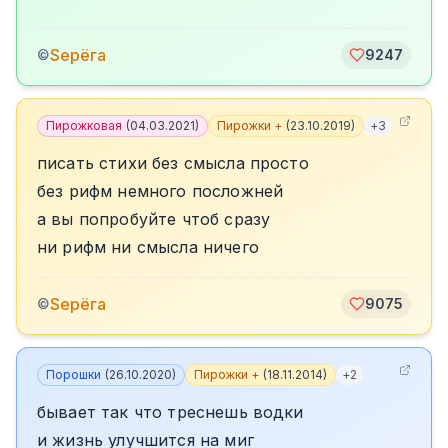
Sерёга
©
9247
Пирожковая
(
04.03.2021
)
Пирожки +
(
23.10.2019
)
+
3
писать стихи без смысла просто
без рифм немного посложней
а вы попробуйте чтоб сразу
ни рифм ни смысла ничего
Sерёга
©
9075
Порошки
(
26.10.2020
)
Пирожки +
(
18.11.2014
)
+
2
бывает так что треснешь водки
и жизнь улучшится на миг