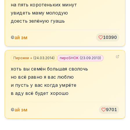
на пять коротеньких минут
увидеть маму молодую
доесть зелёную гуашь
ай эм
©
10390
Пирожки +
(
24.03.2014
)
пироSHOK
(
23.09.2013
)
хоть вы семён большая сволочь
но всё равно я вас люблю
и пусть у вас когда умрёте
в аду всё будет хорошо
ай эм
©
9701