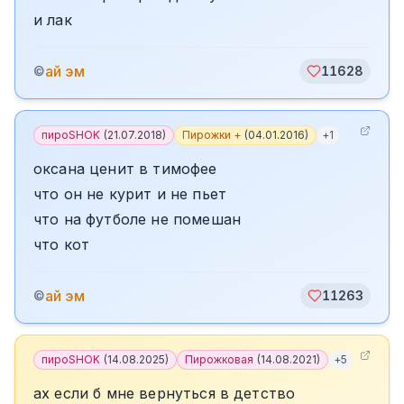
и лак
ай эм
©
11628
пироSHOK
(
21.07.2018
)
Пирожки +
(
04.01.2016
)
+
1
оксана ценит в тимофее
что он не курит и не пьет
что на футболе не помешан
что кот
ай эм
©
11263
пироSHOK
(
14.08.2025
)
Пирожковая
(
14.08.2021
)
+
5
ах если б мне вернуться в детство