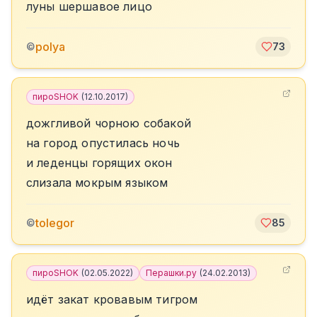
луны шершавое лицо
polya
©
73
пироSHOK
(
12.10.2017
)
дожгливой чорною собакой
на город опустилась ночь
и леденцы горящих окон
слизала мокрым языком
tolegor
©
85
пироSHOK
(
02.05.2022
)
Перашки.ру
(
24.02.2013
)
идёт закат кровавым тигром