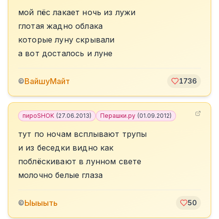
мой пёс лакает ночь из лужи
глотая жадно облака
которые луну скрывали
а вот досталось и луне
ВайшуМайт
©
1736
пироSHOK
(
27.06.2013
)
Перашки.ру
(
01.09.2012
)
тут по ночам всплывают трупы
и из беседки видно как
поблёскивают в лунном свете
молочно белые глаза
Ыыыыть
©
50