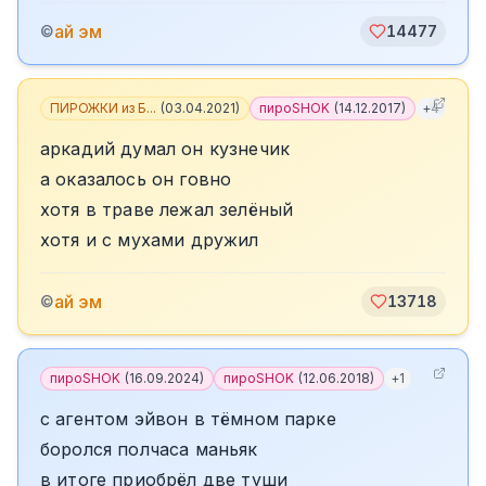
ай эм
©
14477
ПИРОЖКИ из Б...
(
03.04.2021
)
пироSHOK
(
14.12.2017
)
+
4
аркадий думал он кузнечик
а оказалось он говно
хотя в траве лежал зелёный
хотя и с мухами дружил
ай эм
©
13718
пироSHOK
(
16.09.2024
)
пироSHOK
(
12.06.2018
)
+
1
с агентом эйвон в тёмном парке
боролся полчаса маньяк
в итоге приобрёл две туши