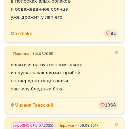
в полосках алых облаков
и освежёванное солнце
уже дрожит у лап его
o-znake
©
81
Пирожки +
(
14.02.2018
)
валяться на пустынном пляже
и слушать как шумит прибой
поочерёдно подставляя
светилу бледные бока
Михаил Гаевский
©
1068
пироSHOK
(
15.07.2025
)
Пирожки +
(
09.08.2017
)