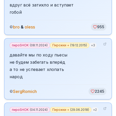
вдруг всё затихло и вступает
гобой
bro
&
oless
©
955
пироSHOK
(
08.11.2024
)
Пирожки +
(
19.12.2015
)
+
3
давайте мы по ходу пьесы
не будем забегать вперёд
а то не успевает хлопать
народ
SergRomich
©
2245
пироSHOK
(
04.11.2024
)
Пирожки +
(
29.06.2018
)
+
2