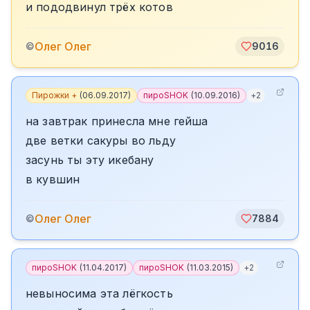
и пододвинул трёх котов
Олег Олег
©
9016
Пирожки +
(
06.09.2017
)
пироSHOK
(
10.09.2016
)
+
2
на завтрак принесла мне гейша
две ветки сакуры во льду
засунь ты эту икебану
в кувшин
Олег Олег
©
7884
пироSHOK
(
11.04.2017
)
пироSHOK
(
11.03.2015
)
+
2
невыносима эта лёгкость