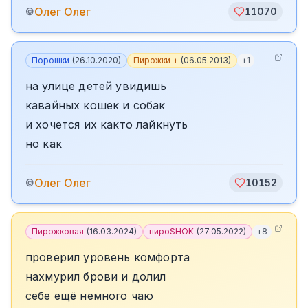
Олег Олег
©
11070
Порошки
(
26.10.2020
)
Пирожки +
(
06.05.2013
)
+
1
на улице детей увидишь
кавайных кошек и собак
и хочется их както лайкнуть
но как
Олег Олег
©
10152
Пирожковая
(
16.03.2024
)
пироSHOK
(
27.05.2022
)
+
8
проверил уровень комфорта
нахмурил брови и долил
себе ещё немного чаю