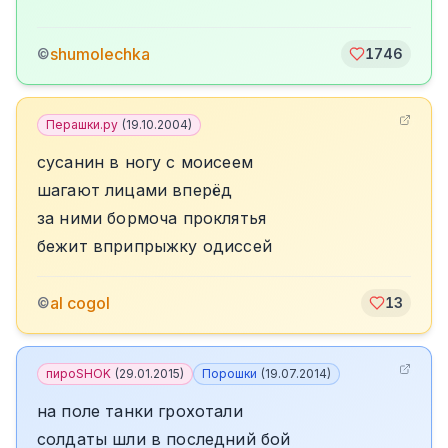
shumolechka
©
1746
Перашки.ру
(
19.10.2004
)
сусанин в ногу с моисеем
шагают лицами вперёд
за ними бормоча проклятья
бежит вприпрыжку одиссей
al cogol
©
13
пироSHOK
(
29.01.2015
)
Порошки
(
19.07.2014
)
на поле танки грохотали
солдаты шли в последний бой