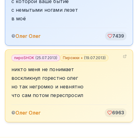
с которой ваше бытиё
с немытыми ногами лезет
в моё
Олег Олег
©
7439
пироSHOK
(
25.07.2013
)
Пирожки +
(
19.07.2013
)
никто меня не понимает
воскликнул горестно олег
но так негромко и невнятно
что сам потом переспросил
Олег Олег
©
6963