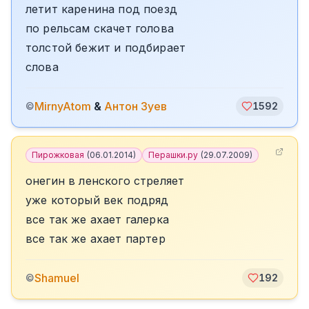
летит каренина под поезд
по рельсам скачет голова
толстой бежит и подбирает
слова
MirnyAtom
&
Антон Зуев
©
1592
Пирожковая
(
06.01.2014
)
Перашки.ру
(
29.07.2009
)
онегин в ленского стреляет
уже который век подряд
все так же ахает галерка
все так же ахает партер
Shamuel
©
192