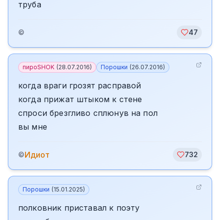
труба
©
47
пироSHOK
(
28.07.2016
)
Порошки
(
26.07.2016
)
когда враги грозят расправой
когда прижат штыком к стене
спроси брезгливо сплюнув на пол
вы мне
Идиот
©
732
Порошки
(
15.01.2025
)
полковник приставал к поэту