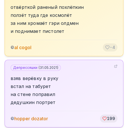
отвёрткой раненый похлёпкин
ползёт туда где космолёт
за ним хромаёт гэри олдмен
и поднимает пистолет
al cogol
©
-4
Депрессяшки
(
31.05.2021
)
взяв верёвку в руку
встал на табурет
на стене поправил
дедушкин портрет
hopper dozator
©
199