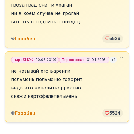
гроза град снег и ураган
ни в коем случае не трогай
вот эту с надписью пиздец
Горобец
©
5529
пироSHOK
(
20.06.2019
)
Пирожковая
(
01.04.2016
)
+
1
не называй его вареник
пельмень пельменю говорит
ведь это неполиткорректно
скажи картофелепельмень
Горобец
©
5524