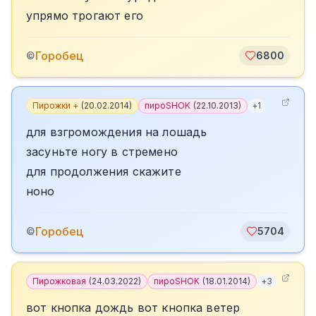
упрямо трогают его
Горобец
©
6800
Пирожки +
(
20.02.2014
)
пироSHOK
(
22.10.2013
)
+
1
для взгромождения на лошадь
засуньте ногу в стремено
для продолжения скажите
ноно
Горобец
©
5704
Пирожковая
(
24.03.2022
)
пироSHOK
(
18.01.2014
)
+
3
вот кнопка дождь вот кнопка ветер