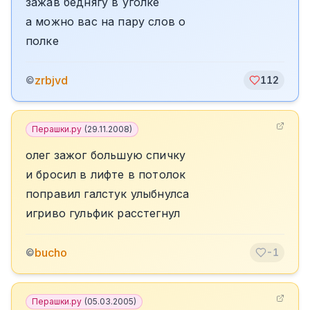
зажав беднягу в уголке
а можно вас на пару слов о
полке
zrbjvd
©
112
Перашки.ру
(
29.11.2008
)
олег зажог большую спичку
и бросил в лифте в потолок
поправил галстук улыбнулса
игриво гульфик расстегнул
bucho
©
-1
Перашки.ру
(
05.03.2005
)