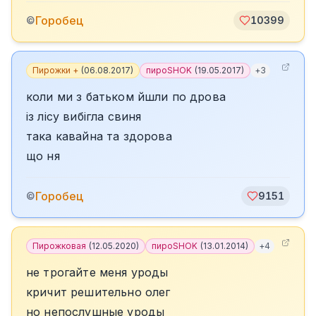
Горобец
©
10399
Пирожки +
(
06.08.2017
)
пироSHOK
(
19.05.2017
)
+
3
коли ми з батьком йшли по дрова
із лісу вибігла свиня
така кавайна та здорова
що ня
Горобец
©
9151
Пирожковая
(
12.05.2020
)
пироSHOK
(
13.01.2014
)
+
4
не трогайте меня уроды
кричит решительно олег
но непослушные уроды