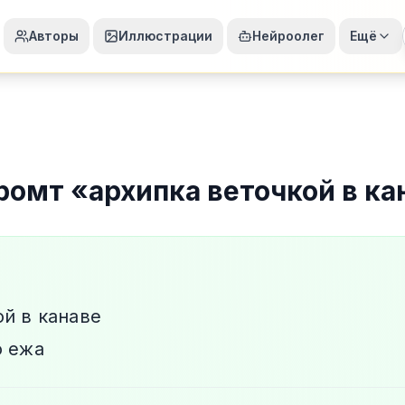
Авторы
Иллюстрации
Нейроолег
Ещё
ромт
«
архипка веточкой в ка
ой в канаве
о ежа