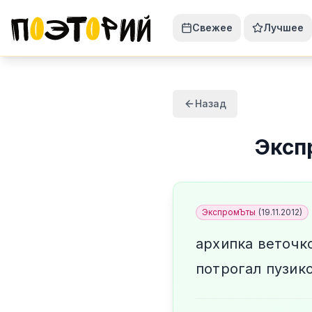
Свежее
Лучшее
Назад
Эксп
ЭкспромЪты
(
19.11.2012
)
архипка веточк
потрогал пузик