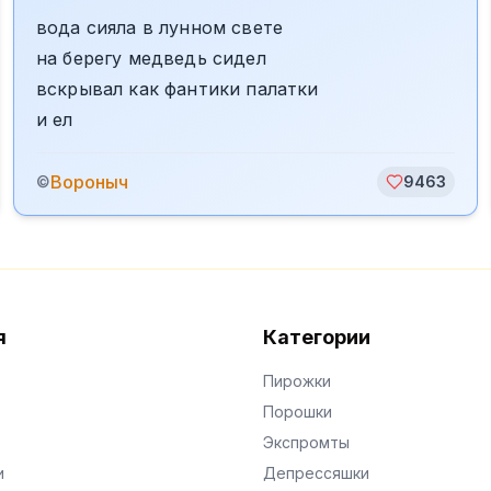
вода сияла в лунном свете
на берегу медведь сидел
вскрывал как фантики палатки
и ел
Вороныч
©
9463
я
Категории
Пирожки
Порошки
Экспромты
и
Депрессяшки