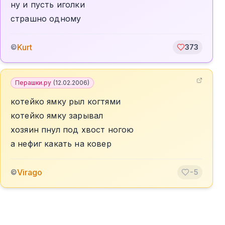
ну и пусть иголки
страшно одному
Kurt
©
373
Перашки.ру
(
12.02.2006
)
котейко ямку рыл когтями
котейко ямку зарывал
хозяин пнул под хвост ногою
а нефиг какать на ковер
Virago
©
-5