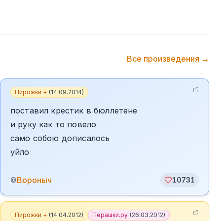
Все произведения →
Пирожки +
(
14.09.2014
)
поставил крестик в бюллетене
и руку как то повело
само собою дописалось
уйло
Вороныч
©
10731
Пирожки +
(
14.04.2012
)
Перашки.ру
(
26.03.2012
)