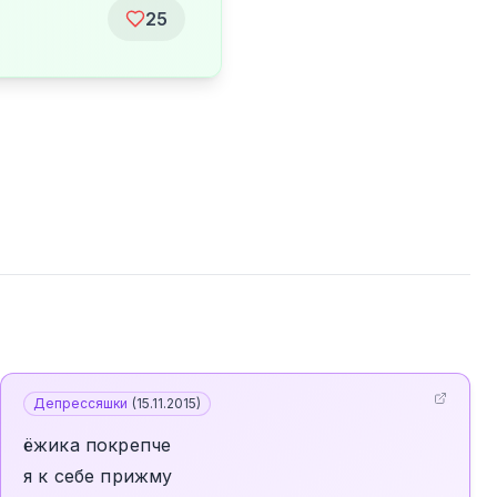
25
Депрессяшки
(
15.11.2015
)
ёжика покрепче
я к себе прижму