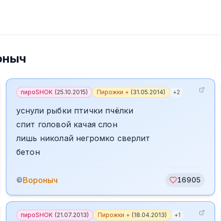
оныч
пироSHOK
(
25.10.2015
)
Пирожки +
(
31.05.2014
)
+
2
уснули рыбки птички пчёлки
спит головой качая слон
лишь николай негромко сверлит
бетон
Вороныч
©
16905
пироSHOK
(
21.07.2013
)
Пирожки +
(
18.04.2013
)
+
1