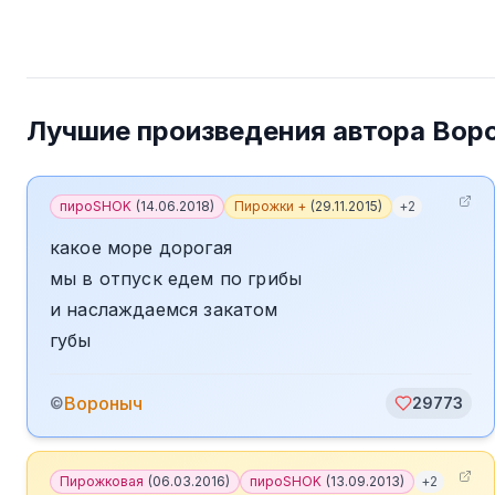
Лучшие произведения автора
Вор
пироSHOK
(
14.06.2018
)
Пирожки +
(
29.11.2015
)
+
2
какое море дорогая
мы в отпуск едем по грибы
и наслаждаемся закатом
губы
Вороныч
©
29773
Пирожковая
(
06.03.2016
)
пироSHOK
(
13.09.2013
)
+
2