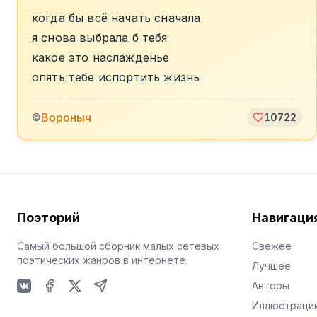
когда бы всё начать сначала
я снова выбрала б тебя
какое это наслажденье
опять тебе испортить жизнь
Вороныч
©
10722
Поэторий
Навигаци
Самый большой сборник малых сетевых
Свежее
поэтических жанров в интернете.
Лучшее
Авторы
VKontakte
Facebook
X
Telegram
Иллюстраци