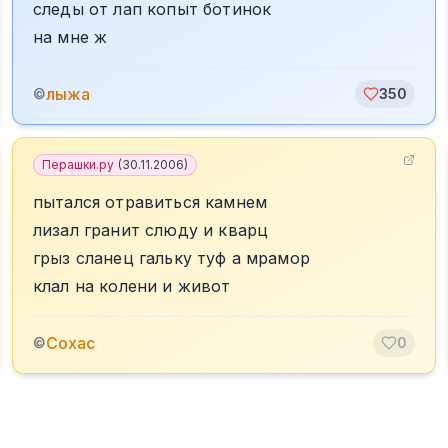
следы от лап копыт ботинок
на мне ж
лыжа
©
350
Перашки.ру
(
30.11.2006
)
пытался отравиться камнем
лизал гранит слюду и кварц
грыз сланец гальку туф а мрамор
клал на колени и живот
Сохас
©
0