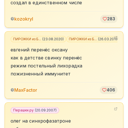
создал в единственном числе
kozokryl
©
283
ПИРОЖКИ из Б...
(
23.08.2020
)
ПИРОЖКИ из Б...
(
26.03.2019
)
+
1
евгений перенёс оксану
как в детстве свинку перенёс
режим постельный лихорадка
пожизненный иммунитет
MaxFactor
©
406
Перашки.ру
(
20.09.2007
)
олег на синхрофазатроне