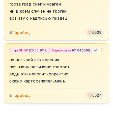
гроза град снег и ураган
ни в коем случае не трогай
вот эту с надписью пиздец
Горобец
©
5529
пироSHOK
(
20.06.2019
)
Пирожковая
(
01.04.2016
)
+
1
не называй его вареник
пельмень пельменю говорит
ведь это неполиткорректно
скажи картофелепельмень
Горобец
©
5524