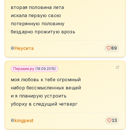
вторая половина лета
искала первую свою
потерянную половину
бездарно прожитую врозь
Неусита
©
89
Перашки.ру
(
18.09.2015
)
моя любовь к тебе огромный
набор бессмысленных вещей
и я планирую устроить
уборку в следущий четверг
kingpest
©
13