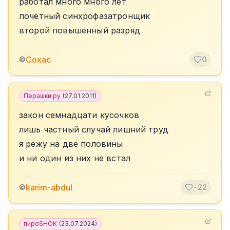
работал много много лет
почётный синхрофазатронщик
второй повышенный разряд
Сохас
©
0
Перашки.ру
(
27.01.2011
)
закон семнадцати кусочков
лишь частный случай лишний труд
я режу на две половины
и ни один из них не встал
karim-abdul
©
-22
пироSHOK
(
23.07.2024
)