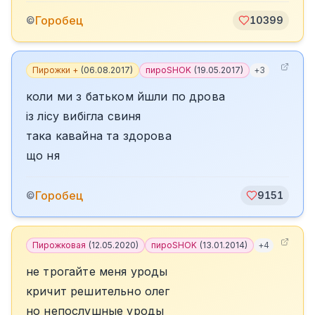
Горобец
©
10399
Пирожки +
(
06.08.2017
)
пироSHOK
(
19.05.2017
)
+
3
коли ми з батьком йшли по дрова
із лісу вибігла свиня
така кавайна та здорова
що ня
Горобец
©
9151
Пирожковая
(
12.05.2020
)
пироSHOK
(
13.01.2014
)
+
4
не трогайте меня уроды
кричит решительно олег
но непослушные уроды