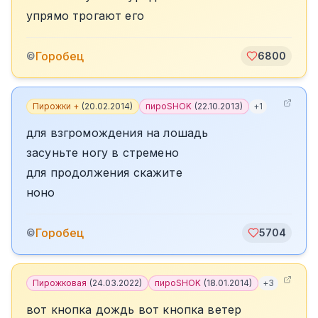
упрямо трогают его
Горобец
©
6800
Пирожки +
(
20.02.2014
)
пироSHOK
(
22.10.2013
)
+
1
для взгромождения на лошадь
засуньте ногу в стремено
для продолжения скажите
ноно
Горобец
©
5704
Пирожковая
(
24.03.2022
)
пироSHOK
(
18.01.2014
)
+
3
вот кнопка дождь вот кнопка ветер