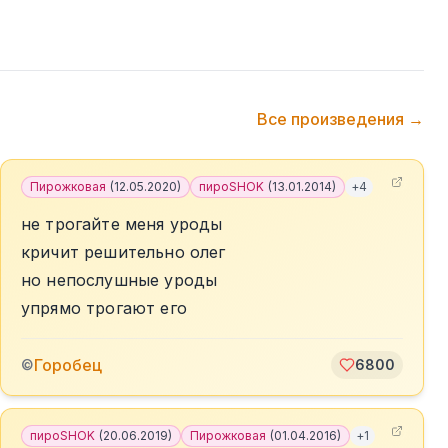
Все произведения →
Пирожковая
(
12.05.2020
)
пироSHOK
(
13.01.2014
)
+
4
не трогайте меня уроды
кричит решительно олег
но непослушные уроды
упрямо трогают его
Горобец
©
6800
пироSHOK
(
20.06.2019
)
Пирожковая
(
01.04.2016
)
+
1