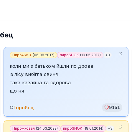
обец
Пирожки +
(
06.08.2017
)
пироSHOK
(
19.05.2017
)
+
3
коли ми з батьком йшли по дрова
із лісу вибігла свиня
така кавайна та здорова
що ня
Горобец
©
9151
Пирожковая
(
24.03.2022
)
пироSHOK
(
18.01.2014
)
+
3