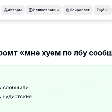
Авторы
Иллюстрации
Нейроолег
Ещё
ромт
«
мне хуем по лбу сооб
у сообщили
ь нудистские