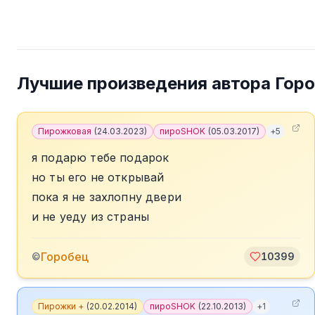
Лучшие произведения автора
Гор
Пирожковая
(
24.03.2023
)
пироSHOK
(
05.03.2017
)
+
5
я подарю тебе подарок
но ты его не открывай
пока я не захлопну двери
и не уеду из страны
Горобец
©
10399
Пирожки +
(
20.02.2014
)
пироSHOK
(
22.10.2013
)
+
1