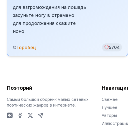
для взгромождения на лошадь
засуньте ногу в стремено
для продолжения скажите
ноно
Горобец
©
5704
Поэторий
Навигаци
Самый большой сборник малых сетевых
Свежее
поэтических жанров в интернете.
Лучшее
Авторы
VKontakte
Facebook
X
Telegram
Иллюстраци