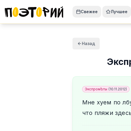
Свежее
Лучшее
Назад
Эксп
ЭкспромЪты
(
10.11.2012
)
Мне хуем по лб
что пляжи здес