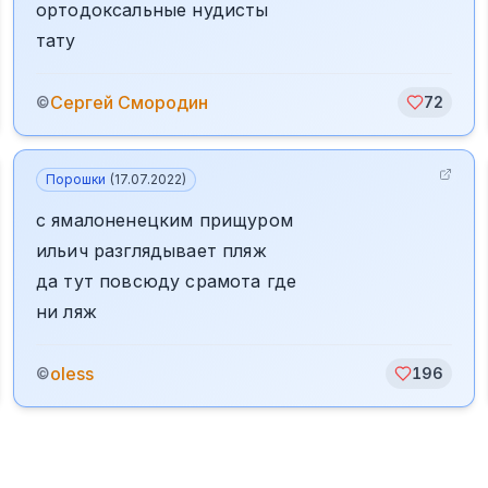
ортодоксальные нудисты
тату
Сергей Смородин
©
72
Порошки
(
17.07.2022
)
с ямалоненецким прищуром
ильич разглядывает пляж
да тут повсюду срамота где
ни ляж
oless
©
196