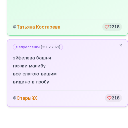
Татьяна Костарева
©
2218
Депрессяшки
(
15.07.2021
)
эйфелева башня
пляжи малибу
всё слугою вашим
видано в гробу
СтарыйХ
©
218