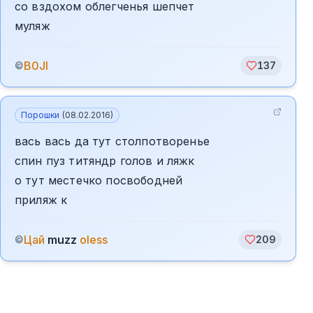
со вздохом облегченья шепчет
муляж
B0JI
©
137
Порошки
(
08.02.2016
)
вась вась да тут столпотворенье
спин пуз титяндр голов и ляжк
о тут местечко посвободней
приляж к
Цай
muzz
oless
©
209