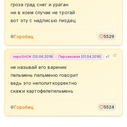
гроза град снег и ураган
ни в коем случае не трогай
вот эту с надписью пиздец
Горобец
©
5529
пироSHOK
(
20.06.2019
)
Пирожковая
(
01.04.2016
)
+
1
не называй его вареник
пельмень пельменю говорит
ведь это неполиткорректно
скажи картофелепельмень
Горобец
©
5524