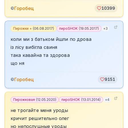
Горобец
©
10399
Пирожки +
(
06.08.2017
)
пироSHOK
(
19.05.2017
)
+
3
коли ми з батьком йшли по дрова
із лісу вибігла свиня
така кавайна та здорова
що ня
Горобец
©
9151
Пирожковая
(
12.05.2020
)
пироSHOK
(
13.01.2014
)
+
4
не трогайте меня уроды
кричит решительно олег
но непослушные уроды