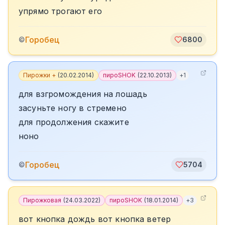
упрямо трогают его
Горобец
©
6800
Пирожки +
(
20.02.2014
)
пироSHOK
(
22.10.2013
)
+
1
для взгромождения на лошадь
засуньте ногу в стремено
для продолжения скажите
ноно
Горобец
©
5704
Пирожковая
(
24.03.2022
)
пироSHOK
(
18.01.2014
)
+
3
вот кнопка дождь вот кнопка ветер