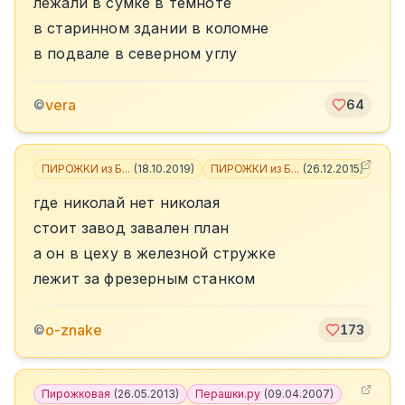
лежали в сумке в темноте
в старинном здании в коломне
в подвале в северном углу
vera
©
64
ПИРОЖКИ из Б...
(
18.10.2019
)
ПИРОЖКИ из Б...
(
26.12.2015
)
+
2
где николай нет николая
стоит завод завален план
а он в цеху в железной стружке
лежит за фрезерным станком
o-znake
©
173
Пирожковая
(
26.05.2013
)
Перашки.ру
(
09.04.2007
)