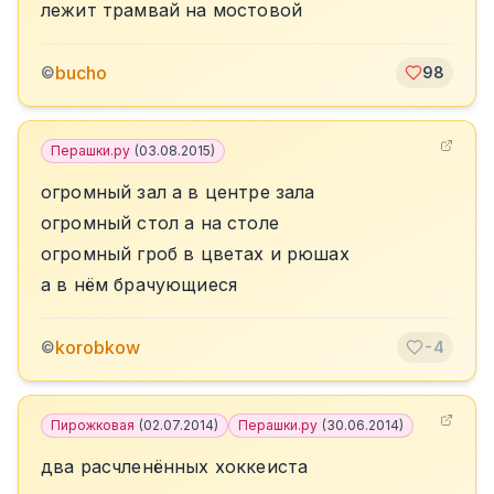
лежит трамвай на мостовой
bucho
©
98
Перашки.ру
(
03.08.2015
)
огромный зал а в центре зала
огромный стол а на столе
огромный гроб в цветах и рюшах
а в нём брачующиеся
korobkow
©
-4
Пирожковая
(
02.07.2014
)
Перашки.ру
(
30.06.2014
)
два расчленённых хоккеиста