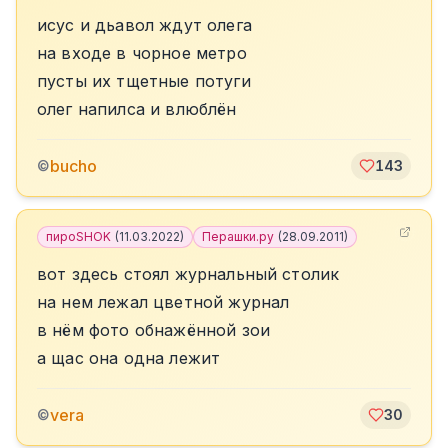
исус и дьавол ждут олега
на входе в чорное метро
пусты их тщетные потуги
олег напилса и влюблён
bucho
©
143
пироSHOK
(
11.03.2022
)
Перашки.ру
(
28.09.2011
)
вот здесь стоял журнальный столик
на нем лежал цветной журнал
в нём фото обнажённой зои
а щас она одна лежит
vera
©
30