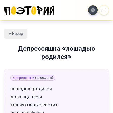
Мен
Назад
Депрессяшка
«
лошадью
родился
»
Депрессяшки
(
19.06.2025
)
лошадью родился
до конца вези
только пешке светит
иногда в ферзи