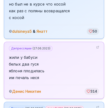
но был не в курсе что косой
как раз с поляны возвращался
с косой
dulsineya5
&
Янатт
©
50
Депрессяшки
(
27.06.2023
)
жили у бабуси
белых два гуся
яблоня плодилась
им печаль неся
Денис Никитин
©
314