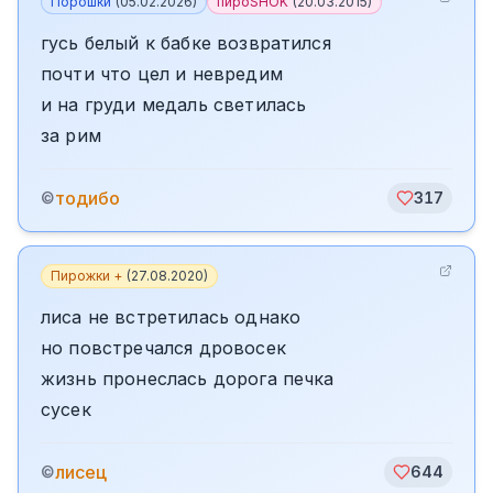
Порошки
(
05.02.2026
)
пироSHOK
(
20.03.2015
)
гусь белый к бабке возвратился
почти что цел и невредим
и на груди медаль светилась
за рим
тодибо
©
317
Пирожки +
(
27.08.2020
)
лиса не встретилась однако
но повстречался дровосек
жизнь пронеслась дорога печка
сусек
лисец
©
644