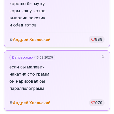
хорошо бы мужу
корм как у котов
вывалил пакетик
и обед готов
Андрей Хвальский
©
988
Депрессяшки
(
16.03.2023
)
если бы малевич
накатил сто грамм
он нарисовал бы
параллелограмм
Андрей Хвальский
©
979