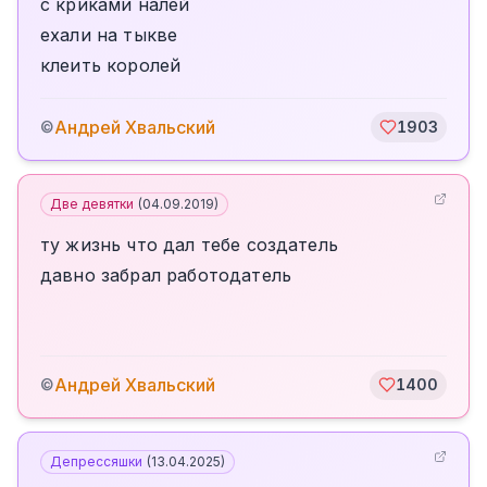
с криками налей
ехали на тыкве
клеить королей
Андрей Хвальский
©
1903
Две девятки
(
04.09.2019
)
ту жизнь что дал тебе создатель
давно забрал работодатель
Андрей Хвальский
©
1400
Депрессяшки
(
13.04.2025
)