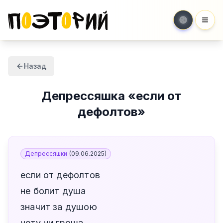
Мен
Назад
Депрессяшка
«
если от
дефолтов
»
Депрессяшки
(
09.06.2025
)
если от дефолтов
не болит душа
значит за душою
нету ни гроша