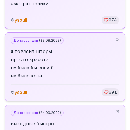
смотрят телики
ysoull
©
974
Депрессяшки
(
23.08.2023
)
я повесил шторы
просто красота
ну была бы если б
не было кота
ysoull
©
691
Депрессяшки
(
24.09.2023
)
выходные быстро