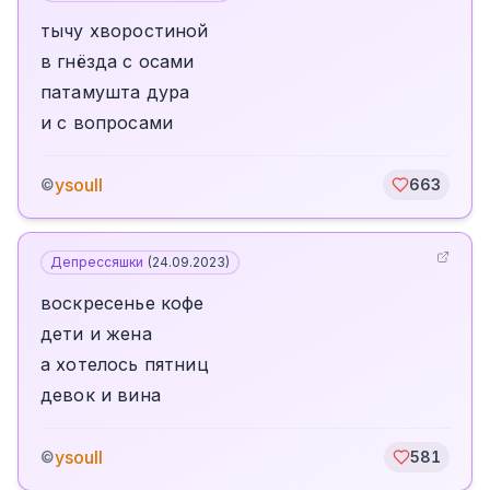
тычу хворостиной
в гнёзда с осами
патамушта дура
и с вопросами
ysoull
©
663
Депрессяшки
(
24.09.2023
)
воскресенье кофе
дети и жена
а хотелось пятниц
девок и вина
ysoull
©
581