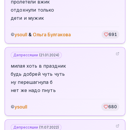
пролетели вжик
отдохнули только
дети и мужик
ysoull
&
Ольга Булгакова
©
691
Депрессяшки
(
21.01.2024
)
милая хоть в праздник
будь добрей чуть чуть
ну перешагнула б
нет же надо пнуть
ysoull
©
680
Депрессяшки
(
11.07.2022
)