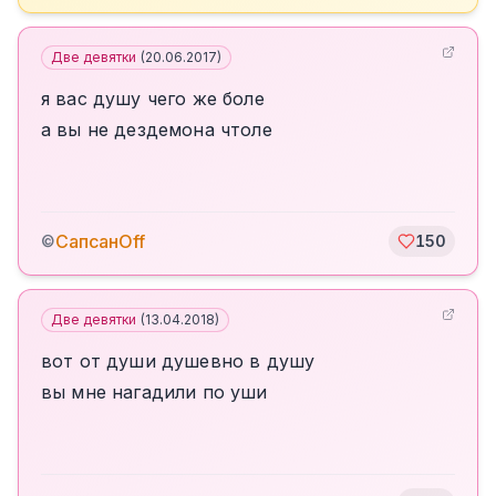
Две девятки
(
20.06.2017
)
я вас душу чего же боле
а вы не дездемона чтоле
СапсанOff
©
150
Две девятки
(
13.04.2018
)
вот от души душевно в душу
вы мне нагадили по уши