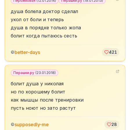
Пирожковая
(
12.01.2014
)
Перашки.ру
(
19.01.2013
)
душа болела доктор сделал
укол от боли и теперь
душа в порядке только жопа
болит когда пытаюсь сесть
better-days
©
421
Перашки.ру
(
23.01.2018
)
болит душа у николая
но по хорошему болит
как мышцы после тренировки
пусть ноют но зато растут
supposedly-me
©
28