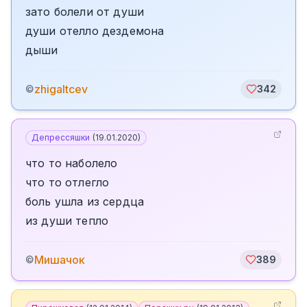
зато болели от души
души отелло дездемона
дыши
zhigaltcev
©
342
Депрессяшки
(
19.01.2020
)
что то наболело
что то отлегло
боль ушла из сердца
из души тепло
Мишачок
©
389